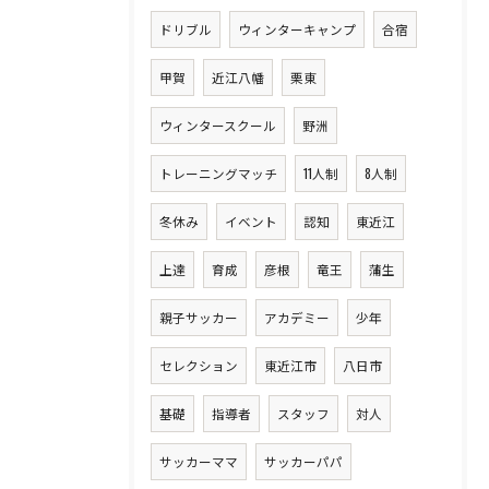
ドリブル
ウィンターキャンプ
合宿
甲賀
近江八幡
栗東
ウィンタースクール
野洲
トレーニングマッチ
11人制
8人制
冬休み
イベント
認知
東近江
上達
育成
彦根
竜王
蒲生
親子サッカー
アカデミー
少年
セレクション
東近江市
八日市
基礎
指導者
スタッフ
対人
サッカーママ
サッカーパパ