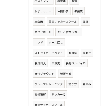
ポストプレー
彦根市
豊郷
女子サッカー
仲田歩夢
夢授業
土山町
栗東サッカースクール
日野
オフザボール
近江八幡サッカー
ロンド
ボール回し
ストライカーイベント
長野県
長野市
長野日大
東浩史
長野パルセイロ
富竹グラウンド
希望ヶ丘
グループトレーニング
動き方
夏休み
戦術理解
サッカーIQ
野洲サッカースクール