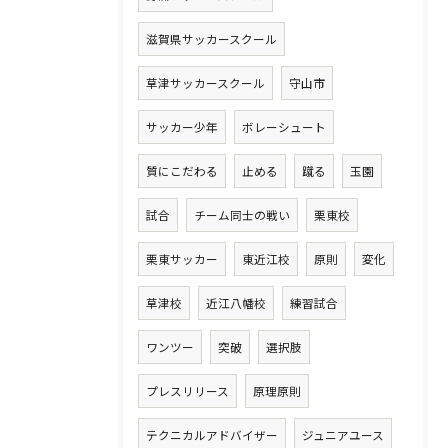
滋賀県サッカースクール
草津サッカースクール
守山市
サッカー少年
ボレーシュート
質にこだわる
止める
蹴る
玉園
試合
チーム同士の戦い
栗東校
栗東サッカー
東近江校
原則
変化
草津校
近江八幡校
練習試合
ワンツー
突破
選択肢
プレスリリース
原理原則
テクニカルアドバイザー
ジュニアユース