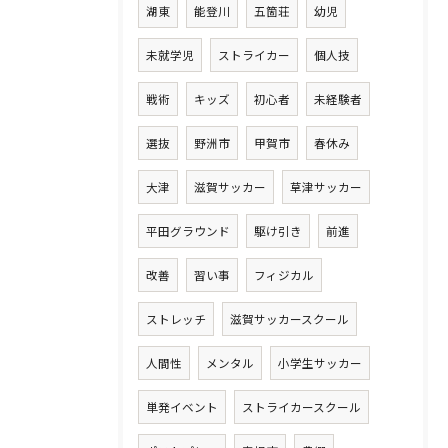
湖東
能登川
五箇荘
幼児
未就学児
ストライカー
個人技
戦術
キッズ
初心者
未経験者
選抜
野洲市
甲賀市
春休み
大津
滋賀サッカー
草津サッカー
平田グラウンド
駆け引き
前進
改善
習い事
フィジカル
ストレッチ
滋賀サッカースクール
人間性
メンタル
小学生サッカー
単発イベント
ストライカースクール