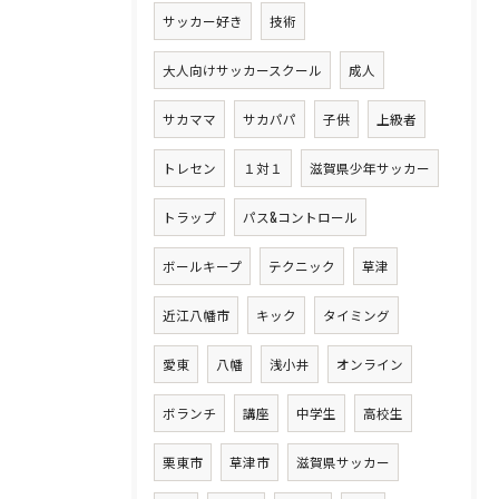
サッカー好き
技術
大人向けサッカースクール
成人
サカママ
サカパパ
子供
上級者
トレセン
１対１
滋賀県少年サッカー
トラップ
パス&コントロール
ボールキープ
テクニック
草津
近江八幡市
キック
タイミング
愛東
八幡
浅小井
オンライン
ボランチ
講座
中学生
高校生
栗東市
草津市
滋賀県サッカー