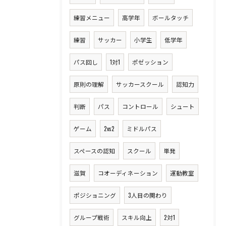
練習メニュー
高学年
ボールタッチ
練習
サッカー
小学生
低学年
パス回し
1対1
ポゼッション
原則の理解
サッカースクール
認知力
判断
パス
コントロール
シュート
ゲーム
2vs2
ミドルパス
スペースの認知
スクール
単発
滋賀
コオーディネーション
運動教室
ポジショニング
3人目の関わり
グループ戦術
スキル向上
2対1