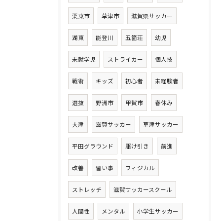
栗東市
草津市
滋賀県サッカー
湖東
能登川
五箇荘
幼児
未就学児
ストライカー
個人技
戦術
キッズ
初心者
未経験者
選抜
野洲市
甲賀市
春休み
大津
滋賀サッカー
草津サッカー
平田グラウンド
駆け引き
前進
改善
習い事
フィジカル
ストレッチ
滋賀サッカースクール
人間性
メンタル
小学生サッカー