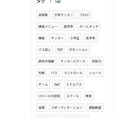
タグ
Tags
滋賀県
少年サッカー
ブログ
練習メニュー
高学年
ボールタッチ
練習
サッカー
小学生
低学年
パス回し
1対1
ポゼッション
原則の理解
サッカースクール
認知力
判断
パス
コントロール
シュート
ゲーム
2vs2
ミドルパス
スペースの認知
スクール
単発
滋賀
コオーディネーション
運動教室