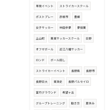
単発イベント
ストライカースクール
ポストプレー
彦根市
豊郷
女子サッカー
仲田歩夢
夢授業
土山町
栗東サッカースクール
日野
オフザボール
近江八幡サッカー
ロンド
ボール回し
ストライカーイベント
長野県
長野市
長野日大
東浩史
長野パルセイロ
富竹グラウンド
希望ヶ丘
グループトレーニング
動き方
夏休み