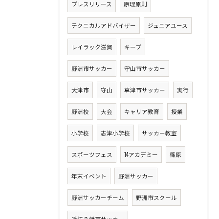
プレスリリース
原理原則
テクニカルアドバイザー
ジュニアユース
レイラック滋賀
キープ
野洲市サッカー
守山市サッカー
大津市
守山
草津市サッカー
実行
野洲校
大会
キャリア教育
授業
小学校
志津小学校
サッカー教室
スポーツフェス
14アカデミー
篠原
年末イベント
野洲サッカー
野洲サッカーチーム
野洲市スクール
近江八幡市サッカー