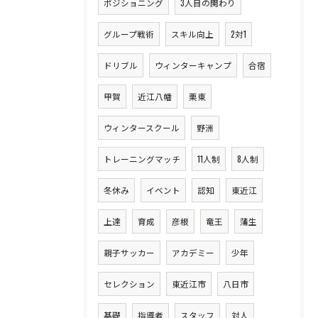
ポジショニング
3人目の関わり
グループ戦術
スキル向上
2対1
ドリブル
ウィンターキャンプ
合宿
甲賀
近江八幡
栗東
ウィンタースクール
野洲
トレーニングマッチ
11人制
8人制
冬休み
イベント
認知
東近江
上達
育成
彦根
竜王
蒲生
親子サッカー
アカデミー
少年
セレクション
東近江市
八日市
基礎
指導者
スタッフ
対人