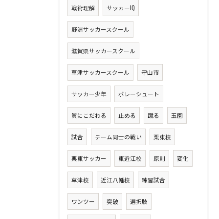
戦術理解
サッカーIQ
野洲サッカースクール
滋賀県サッカースクール
草津サッカースクール
守山市
サッカー少年
ボレーシュート
質にこだわる
止める
蹴る
玉園
試合
チーム同士の戦い
栗東校
栗東サッカー
東近江校
原則
変化
草津校
近江八幡校
練習試合
ワンツー
突破
選択肢