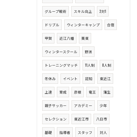
グループ戦術
スキル向上
2対1
ドリブル
ウィンターキャンプ
合宿
甲賀
近江八幡
栗東
ウィンタースクール
野洲
トレーニングマッチ
11人制
8人制
冬休み
イベント
認知
東近江
上達
育成
彦根
竜王
蒲生
親子サッカー
アカデミー
少年
セレクション
東近江市
八日市
基礎
指導者
スタッフ
対人