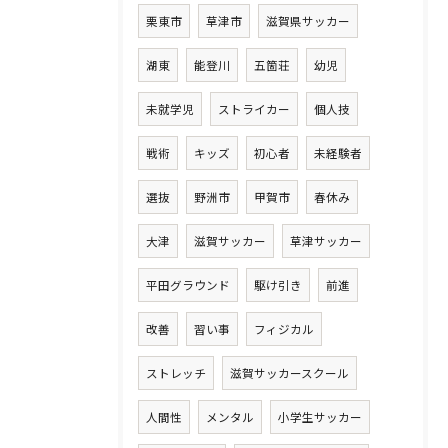
栗東市
草津市
滋賀県サッカー
湖東
能登川
五箇荘
幼児
未就学児
ストライカー
個人技
戦術
キッズ
初心者
未経験者
選抜
野洲市
甲賀市
春休み
大津
滋賀サッカー
草津サッカー
平田グラウンド
駆け引き
前進
改善
習い事
フィジカル
ストレッチ
滋賀サッカースクール
人間性
メンタル
小学生サッカー