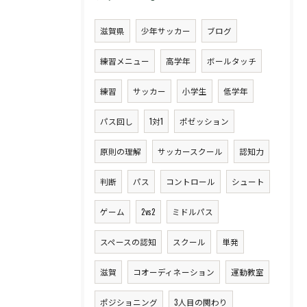
滋賀県
少年サッカー
ブログ
練習メニュー
高学年
ボールタッチ
練習
サッカー
小学生
低学年
パス回し
1対1
ポゼッション
原則の理解
サッカースクール
認知力
判断
パス
コントロール
シュート
ゲーム
2vs2
ミドルパス
スペースの認知
スクール
単発
滋賀
コオーディネーション
運動教室
ポジショニング
3人目の関わり