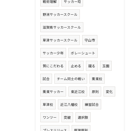
戦術理解
サッカーIQ
野洲サッカースクール
滋賀県サッカースクール
草津サッカースクール
守山市
サッカー少年
ボレーシュート
質にこだわる
止める
蹴る
玉園
試合
チーム同士の戦い
栗東校
栗東サッカー
東近江校
原則
変化
草津校
近江八幡校
練習試合
ワンツー
突破
選択肢
プレスリリース
原理原則