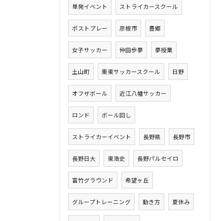
単発イベント
ストライカースクール
ポストプレー
彦根市
豊郷
女子サッカー
仲田歩夢
夢授業
土山町
栗東サッカースクール
日野
オフザボール
近江八幡サッカー
ロンド
ボール回し
ストライカーイベント
長野県
長野市
長野日大
東浩史
長野パルセイロ
富竹グラウンド
希望ヶ丘
グループトレーニング
動き方
夏休み