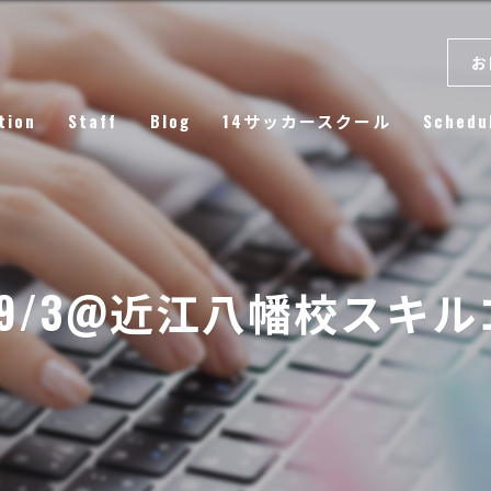
お
tion
Staff
Blog
14サッカースクール
Schedu
Column
4.9/3@近江八幡校スキ