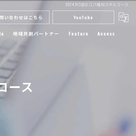
2024.9/3@近江八幡校スキルコース
問い合わせはこちら
YouTube
le
地域共創パートナー
Feature
Access
スクール
小学生
ルコース
練習
選手育成