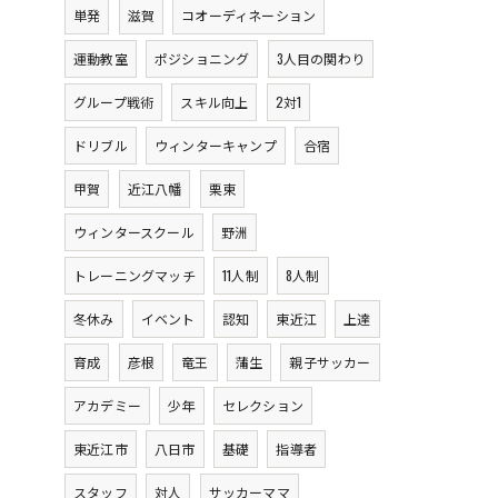
単発
滋賀
コオーディネーション
運動教室
ポジショニング
3人目の関わり
グループ戦術
スキル向上
2対1
ドリブル
ウィンターキャンプ
合宿
甲賀
近江八幡
栗東
ウィンタースクール
野洲
トレーニングマッチ
11人制
8人制
冬休み
イベント
認知
東近江
上達
育成
彦根
竜王
蒲生
親子サッカー
アカデミー
少年
セレクション
東近江市
八日市
基礎
指導者
スタッフ
対人
サッカーママ