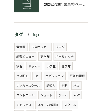
2026.5/20＠栗東校ベーシック・スキルコース
タグ
Tags
滋賀県
少年サッカー
ブログ
練習メニュー
高学年
ボールタッチ
練習
サッカー
小学生
低学年
パス回し
1対1
ポゼッション
原則の理解
サッカースクール
認知力
判断
パス
コントロール
シュート
ゲーム
2vs2
ミドルパス
スペースの認知
スクール