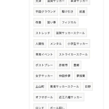
大津
滋賀サッカー
草津サッカー
平田グラウンド
駆け引き
前進
改善
習い事
フィジカル
ストレッチ
滋賀サッカースクール
人間性
メンタル
小学生サッカー
単発イベント
ストライカースクール
ポストプレー
彦根市
豊郷
女子サッカー
仲田歩夢
夢授業
土山町
栗東サッカースクール
日野
オフザボール
近江八幡サッカー
ロンド
ボール回し