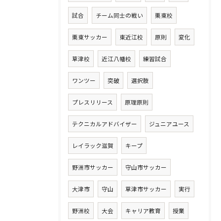
試合
チーム同士の戦い
栗東校
栗東サッカー
東近江校
原則
変化
草津校
近江八幡校
練習試合
ワンツー
突破
選択肢
プレスリリース
原理原則
テクニカルアドバイザー
ジュニアユース
レイラック滋賀
キープ
野洲市サッカー
守山市サッカー
大津市
守山
草津市サッカー
実行
野洲校
大会
キャリア教育
授業