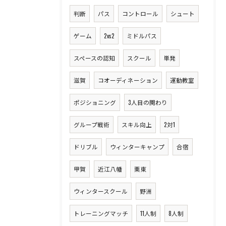
判断
パス
コントロール
シュート
ゲーム
2vs2
ミドルパス
スペースの認知
スクール
単発
滋賀
コオーディネーション
運動教室
ポジショニング
3人目の関わり
グループ戦術
スキル向上
2対1
ドリブル
ウィンターキャンプ
合宿
甲賀
近江八幡
栗東
ウィンタースクール
野洲
トレーニングマッチ
11人制
8人制