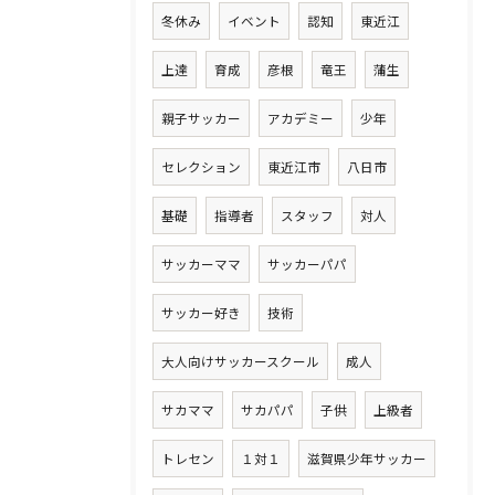
冬休み
イベント
認知
東近江
上達
育成
彦根
竜王
蒲生
親子サッカー
アカデミー
少年
セレクション
東近江市
八日市
基礎
指導者
スタッフ
対人
サッカーママ
サッカーパパ
サッカー好き
技術
大人向けサッカースクール
成人
サカママ
サカパパ
子供
上級者
トレセン
１対１
滋賀県少年サッカー