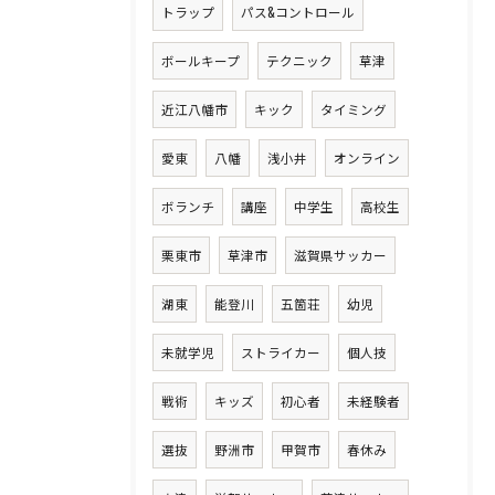
トラップ
パス&コントロール
ボールキープ
テクニック
草津
近江八幡市
キック
タイミング
愛東
八幡
浅小井
オンライン
ボランチ
講座
中学生
高校生
栗東市
草津市
滋賀県サッカー
湖東
能登川
五箇荘
幼児
未就学児
ストライカー
個人技
戦術
キッズ
初心者
未経験者
選抜
野洲市
甲賀市
春休み