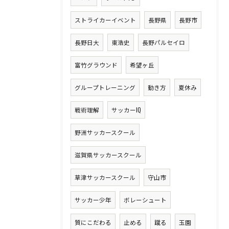
ストライカーイベント
長野県
長野市
長野日大
東浩史
長野パルセイロ
富竹グラウンド
希望ヶ丘
グループトレーニング
動き方
夏休み
戦術理解
サッカーIQ
野洲サッカースクール
滋賀県サッカースクール
草津サッカースクール
守山市
サッカー少年
ボレーシュート
質にこだわる
止める
蹴る
玉園