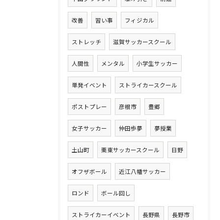
改善
習い事
フィジカル
ストレッチ
滋賀サッカースクール
人間性
メンタル
小学生サッカー
単発イベント
ストライカースクール
ポストプレー
彦根市
豊郷
女子サッカー
仲田歩夢
夢授業
土山町
栗東サッカースクール
日野
オフザボール
近江八幡サッカー
ロンド
ボール回し
ストライカーイベント
長野県
長野市