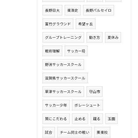
長野日大
東浩史
長野パルセイロ
富竹グラウンド
希望ヶ丘
グループトレーニング
動き方
夏休み
戦術理解
サッカーIQ
野洲サッカースクール
滋賀県サッカースクール
草津サッカースクール
守山市
サッカー少年
ボレーシュート
質にこだわる
止める
蹴る
玉園
試合
チーム同士の戦い
栗東校