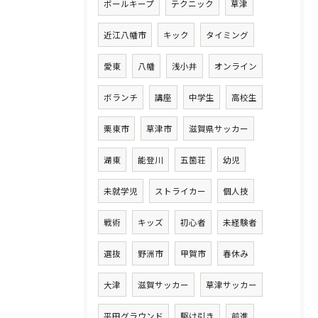
ボールキープ
テクニック
草津
近江八幡市
キック
タイミング
愛東
八幡
浅小井
オンライン
ボランチ
講座
中学生
高校生
栗東市
草津市
滋賀県サッカー
湖東
能登川
五箇荘
幼児
未就学児
ストライカー
個人技
戦術
キッズ
初心者
未経験者
選抜
野洲市
甲賀市
春休み
大津
滋賀サッカー
草津サッカー
平田グラウンド
駆け引き
前進