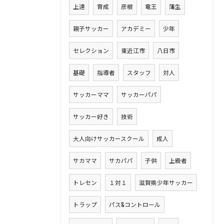
上達
育成
彦根
竜王
蒲生
親子サッカー
アカデミー
少年
セレクション
東近江市
八日市
基礎
指導者
スタッフ
対人
サッカーママ
サッカーパパ
サッカー好き
技術
大人向けサッカースクール
成人
サカママ
サカパパ
子供
上級者
トレセン
１対１
滋賀県少年サッカー
トラップ
パス&コントロール