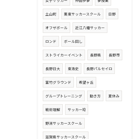
女子サッカー
仲田歩夢
夢授業
土山町
栗東サッカースクール
日野
オフザボール
近江八幡サッカー
ロンド
ボール回し
ストライカーイベント
長野県
長野市
長野日大
東浩史
長野パルセイロ
富竹グラウンド
希望ヶ丘
グループトレーニング
動き方
夏休み
戦術理解
サッカーIQ
野洲サッカースクール
滋賀県サッカースクール