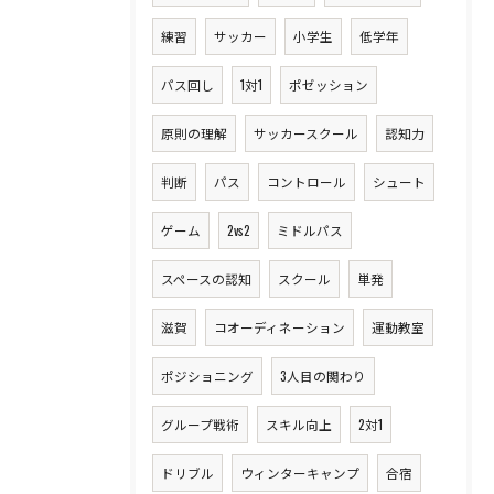
練習
サッカー
小学生
低学年
パス回し
1対1
ポゼッション
原則の理解
サッカースクール
認知力
判断
パス
コントロール
シュート
ゲーム
2vs2
ミドルパス
スペースの認知
スクール
単発
滋賀
コオーディネーション
運動教室
ポジショニング
3人目の関わり
グループ戦術
スキル向上
2対1
ドリブル
ウィンターキャンプ
合宿