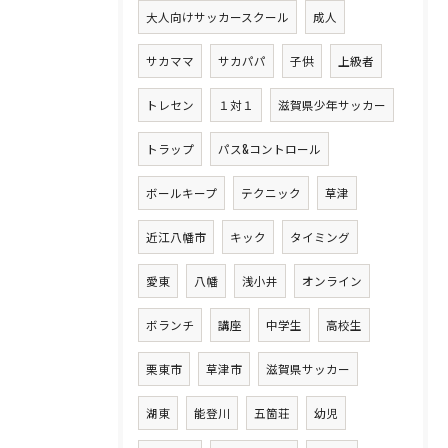
大人向けサッカースクール
成人
サカママ
サカパパ
子供
上級者
トレセン
１対１
滋賀県少年サッカー
トラップ
パス&コントロール
ボールキープ
テクニック
草津
近江八幡市
キック
タイミング
愛東
八幡
浅小井
オンライン
ボランチ
講座
中学生
高校生
栗東市
草津市
滋賀県サッカー
湖東
能登川
五箇荘
幼児