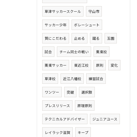
草津サッカースクール
守山市
サッカー少年
ボレーシュート
質にこだわる
止める
蹴る
玉園
試合
チーム同士の戦い
栗東校
栗東サッカー
東近江校
原則
変化
草津校
近江八幡校
練習試合
ワンツー
突破
選択肢
プレスリリース
原理原則
テクニカルアドバイザー
ジュニアユース
レイラック滋賀
キープ