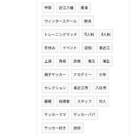
甲賀
近江八幡
栗東
ウィンタースクール
野洲
トレーニングマッチ
11人制
8人制
冬休み
イベント
認知
東近江
上達
育成
彦根
竜王
蒲生
親子サッカー
アカデミー
少年
セレクション
東近江市
八日市
基礎
指導者
スタッフ
対人
サッカーママ
サッカーパパ
サッカー好き
技術