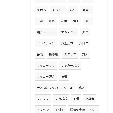
冬休み
イベント
認知
東近江
上達
育成
彦根
竜王
蒲生
親子サッカー
アカデミー
少年
セレクション
東近江市
八日市
基礎
指導者
スタッフ
対人
サッカーママ
サッカーパパ
サッカー好き
技術
大人向けサッカースクール
成人
サカママ
サカパパ
子供
上級者
トレセン
１対１
滋賀県少年サッカー