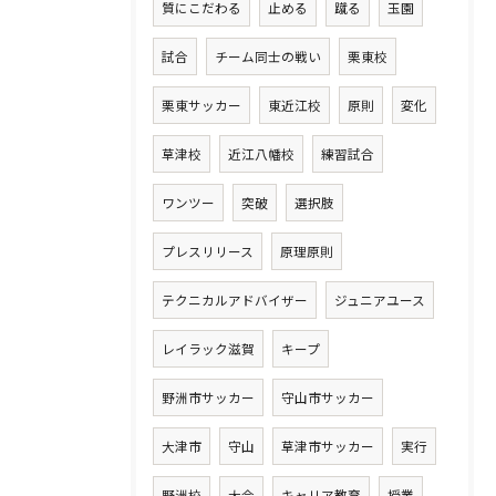
質にこだわる
止める
蹴る
玉園
試合
チーム同士の戦い
栗東校
栗東サッカー
東近江校
原則
変化
草津校
近江八幡校
練習試合
ワンツー
突破
選択肢
プレスリリース
原理原則
テクニカルアドバイザー
ジュニアユース
レイラック滋賀
キープ
野洲市サッカー
守山市サッカー
大津市
守山
草津市サッカー
実行
野洲校
大会
キャリア教育
授業