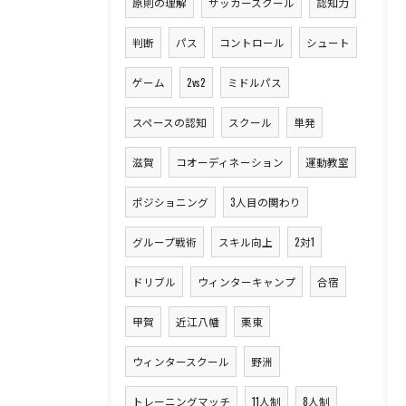
原則の理解
サッカースクール
認知力
判断
パス
コントロール
シュート
ゲーム
2vs2
ミドルパス
スペースの認知
スクール
単発
滋賀
コオーディネーション
運動教室
ポジショニング
3人目の関わり
グループ戦術
スキル向上
2対1
ドリブル
ウィンターキャンプ
合宿
甲賀
近江八幡
栗東
ウィンタースクール
野洲
トレーニングマッチ
11人制
8人制