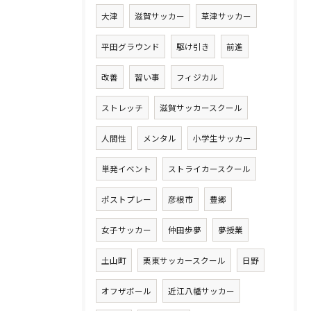
大津
滋賀サッカー
草津サッカー
平田グラウンド
駆け引き
前進
改善
習い事
フィジカル
ストレッチ
滋賀サッカースクール
人間性
メンタル
小学生サッカー
単発イベント
ストライカースクール
ポストプレー
彦根市
豊郷
女子サッカー
仲田歩夢
夢授業
土山町
栗東サッカースクール
日野
オフザボール
近江八幡サッカー