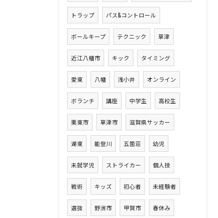
トラップ
パス&コントロール
ボールキープ
テクニック
草津
近江八幡市
キック
タイミング
愛東
八幡
浅小井
オンライン
ボランチ
講座
中学生
高校生
栗東市
草津市
滋賀県サッカー
湖東
能登川
五箇荘
幼児
未就学児
ストライカー
個人技
戦術
キッズ
初心者
未経験者
選抜
野洲市
甲賀市
春休み