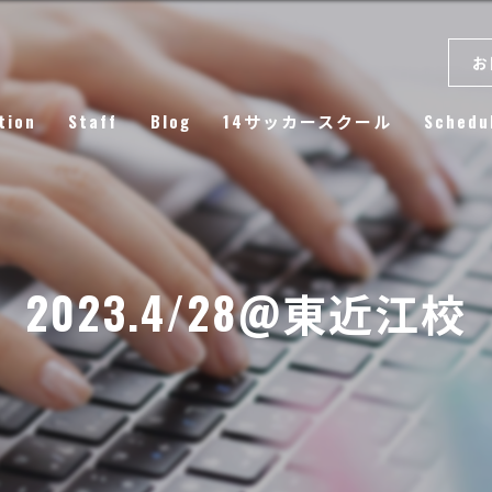
お
tion
Staff
Blog
14サッカースクール
Schedu
Column
2023.4/28@東近江校