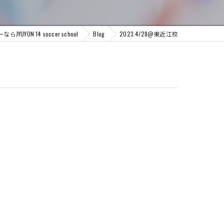
YON 14 soccer school
Blog
2023.4/28@東近江校