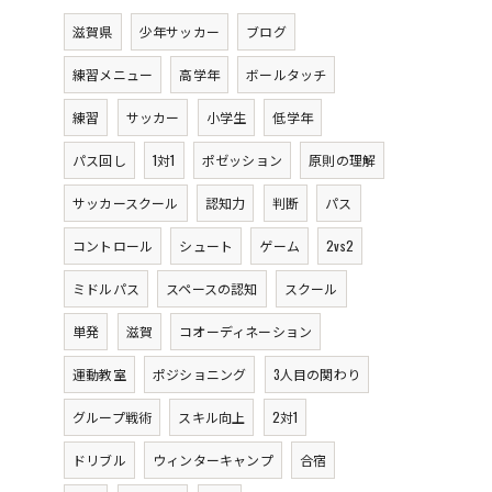
滋賀県
少年サッカー
ブログ
練習メニュー
高学年
ボールタッチ
練習
サッカー
小学生
低学年
パス回し
1対1
ポゼッション
原則の理解
サッカースクール
認知力
判断
パス
コントロール
シュート
ゲーム
2vs2
ミドルパス
スペースの認知
スクール
単発
滋賀
コオーディネーション
運動教室
ポジショニング
3人目の関わり
グループ戦術
スキル向上
2対1
ドリブル
ウィンターキャンプ
合宿