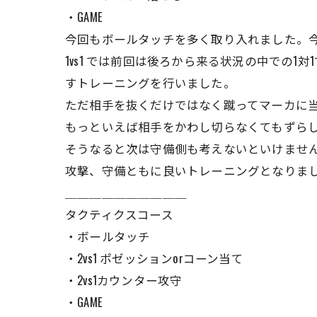
・GAME
今回もボールタッチを多く取り入れました。
1vs1 では前回は後ろから来る状況の中での
すトレーニングを行いました。
ただ相手を抜くだけではなく蹴ってマーカに
もっといえば相手をかわし切らなくてもずら
そうなると次は守備側も考えないといけませ
攻撃、守備ともに良いトレーニングとなりま
＿＿＿＿＿＿＿＿＿＿
タクティクスコース
・ボールタッチ
・2vs1 ポゼッションorコーン当て
・2vs1カウンター攻守
・GAME