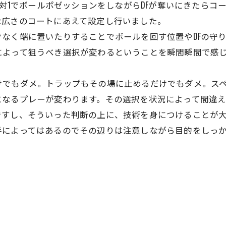
2対1でボールポゼッションをしながらDFが奪いにきたら
な広さのコートにあえて設定し行いました。
なく端に置いたりすることでボールを回す位置やDFの守
によって狙うべき選択が変わるということを瞬間瞬間で感
けでもダメ。トラップもその場に止めるだけでもダメ。ス
になるプレーが変わります。その選択を状況によって間違
ですし、そういった判断の上に、技術を身につけることが
手によってはあるのでその辺りは注意しながら目的をしっ