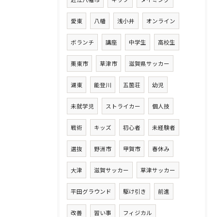
愛東
八幡
浅小井
オンライン
ボランチ
講座
中学生
高校生
栗東市
草津市
滋賀県サッカー
湖東
能登川
五箇荘
幼児
未就学児
ストライカー
個人技
戦術
キッズ
初心者
未経験者
選抜
野洲市
甲賀市
春休み
大津
滋賀サッカー
草津サッカー
平田グラウンド
駆け引き
前進
改善
習い事
フィジカル