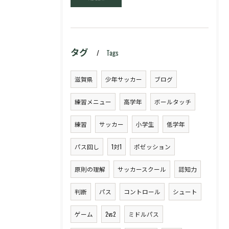
タグ
Tags
滋賀県
少年サッカー
ブログ
練習メニュー
高学年
ボールタッチ
練習
サッカー
小学生
低学年
パス回し
1対1
ポゼッション
原則の理解
サッカースクール
認知力
判断
パス
コントロール
シュート
ゲーム
2vs2
ミドルパス