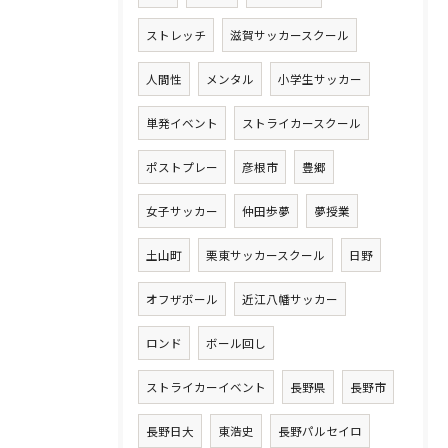
ストレッチ
滋賀サッカースクール
人間性
メンタル
小学生サッカー
単発イベント
ストライカースクール
ポストプレー
彦根市
豊郷
女子サッカー
仲田歩夢
夢授業
土山町
栗東サッカースクール
日野
オフザボール
近江八幡サッカー
ロンド
ボール回し
ストライカーイベント
長野県
長野市
長野日大
東浩史
長野パルセイロ