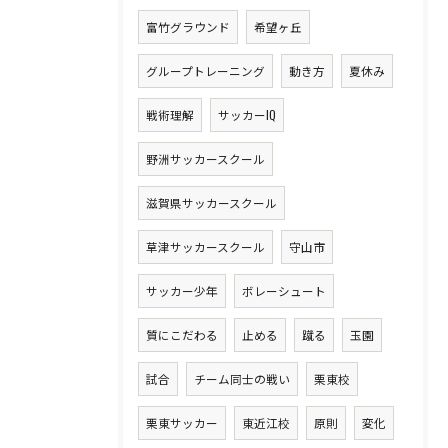
富竹グラウンド
希望ヶ丘
グループトレーニング
動き方
夏休み
戦術理解
サッカーIQ
野洲サッカースクール
滋賀県サッカースクール
草津サッカースクール
守山市
サッカー少年
ボレーシュート
質にこだわる
止める
蹴る
玉園
試合
チーム同士の戦い
栗東校
栗東サッカー
東近江校
原則
変化