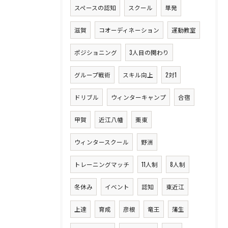
スペースの認知
スクール
単発
滋賀
コオーディネーション
運動教室
ポジショニング
3人目の関わり
グループ戦術
スキル向上
2対1
ドリブル
ウィンターキャンプ
合宿
甲賀
近江八幡
栗東
ウィンタースクール
野洲
トレーニングマッチ
11人制
8人制
冬休み
イベント
認知
東近江
上達
育成
彦根
竜王
蒲生