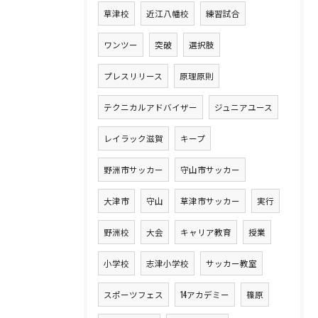
草津校
近江八幡校
練習試合
ワンツー
突破
選択肢
プレスリリース
原理原則
テクニカルアドバイザー
ジュニアユース
レイラック滋賀
キープ
野洲市サッカー
守山市サッカー
大津市
守山
草津市サッカー
実行
野洲校
大会
キャリア教育
授業
小学校
志津小学校
サッカー教室
スポーツフェス
14アカデミー
篠原