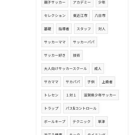
親子サッカー
アカデミー
少年
セレクション
東近江市
八日市
基礎
指導者
スタッフ
対人
サッカーママ
サッカーパパ
サッカー好き
技術
大人向けサッカースクール
成人
サカママ
サカパパ
子供
上級者
トレセン
１対１
滋賀県少年サッカー
トラップ
パス&コントロール
ボールキープ
テクニック
草津
近江八幡市
キック
タイミング