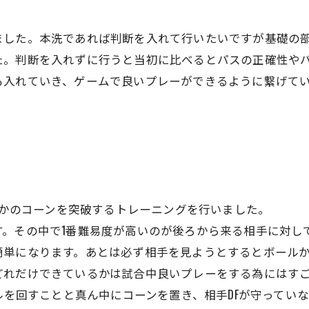
ました。本洗であれば判断を入れて行いたいですが基礎の
た。判断を入れずに行うと当初に比べるとパスの正確性や
も入れていき、ゲームで良いプレーができるように繋げて
ちらかのコーンを突破するトレーニングを行いました。
す。その中で1番難易度が高いのが後ろから来る相手に対し
簡単になります。あとは必ず相手を見ようとするとボール
どれだけできているかは試合中良いプレーをする為にはす
ールを回すことと真ん中にコーンを置き、相手DFが守ってい