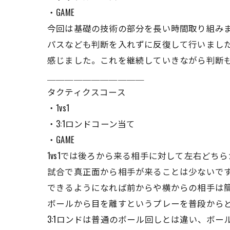
・GAME
今回は基礎の技術の部分を長い時間取り組み
パスなども判断を入れずに反復して行いまし
感じました。これを継続していきながら判断
＿＿＿＿＿＿＿＿＿＿＿
タクティクスコース
・1vs1
・3:1ロンドコーン当て
・GAME
1vs1では後ろから来る相手に対して左右ど
試合で真正面から相手が来ることは少ないで
できるようになれば前からや横からの相手は
ボールから目を離すというプレーを普段から
3:1ロンドは普通のボール回しとは違い、ボ