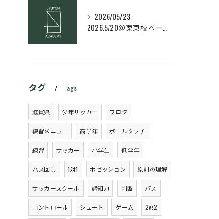
2026/05/23
2026.5/20＠栗東校ベーシック・スキルコース
タグ
Tags
滋賀県
少年サッカー
ブログ
練習メニュー
高学年
ボールタッチ
練習
サッカー
小学生
低学年
パス回し
1対1
ポゼッション
原則の理解
サッカースクール
認知力
判断
パス
コントロール
シュート
ゲーム
2vs2