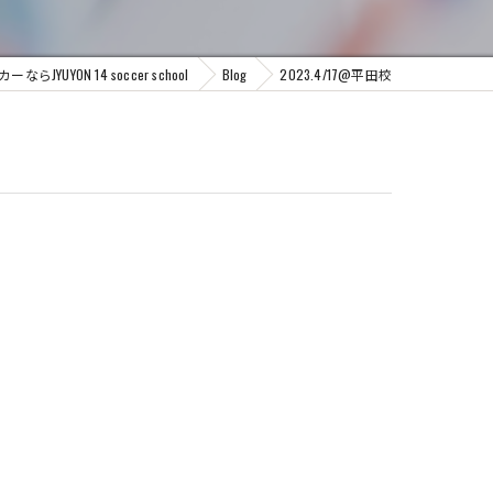
UYON 14 soccer school
Blog
2023.4/17@平田校