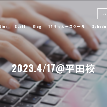
お
tion
Staff
Blog
14サッカースクール
Schedu
Column
2023.4/17@平田校