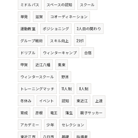
ミドルパス
スペースの認知
スクール
単発
滋賀
コオーディネーション
運動教室
ポジショニング
3人目の関わり
グループ戦術
スキル向上
2対1
ドリブル
ウィンターキャンプ
合宿
甲賀
近江八幡
栗東
ウィンタースクール
野洲
トレーニングマッチ
11人制
8人制
冬休み
イベント
認知
東近江
上達
育成
彦根
竜王
蒲生
親子サッカー
アカデミー
少年
セレクション
東近江市
八日市
基礎
指導者