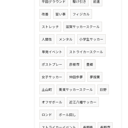
平田グラウンド
駆け引き
前進
改善
習い事
フィジカル
ストレッチ
滋賀サッカースクール
人間性
メンタル
小学生サッカー
単発イベント
ストライカースクール
ポストプレー
彦根市
豊郷
女子サッカー
仲田歩夢
夢授業
土山町
栗東サッカースクール
日野
オフザボール
近江八幡サッカー
ロンド
ボール回し
ストライカーイベント
長野県
長野市