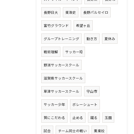
長野日大
東浩史
長野パルセイロ
富竹グラウンド
希望ヶ丘
グループトレーニング
動き方
夏休み
戦術理解
サッカーIQ
野洲サッカースクール
滋賀県サッカースクール
草津サッカースクール
守山市
サッカー少年
ボレーシュート
質にこだわる
止める
蹴る
玉園
試合
チーム同士の戦い
栗東校