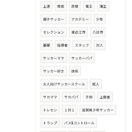
上達
育成
彦根
竜王
蒲生
親子サッカー
アカデミー
少年
セレクション
東近江市
八日市
基礎
指導者
スタッフ
対人
サッカーママ
サッカーパパ
サッカー好き
技術
大人向けサッカースクール
成人
サカママ
サカパパ
子供
上級者
トレセン
１対１
滋賀県少年サッカー
トラップ
パス&コントロール