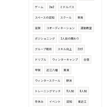
ゲーム
2vs2
ミドルパス
スペースの認知
スクール
単発
滋賀
コオーディネーション
運動教室
ポジショニング
3人目の関わり
グループ戦術
スキル向上
2対1
ドリブル
ウィンターキャンプ
合宿
甲賀
近江八幡
栗東
ウィンタースクール
野洲
トレーニングマッチ
11人制
8人制
冬休み
イベント
認知
東近江