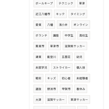
ボールキープ
テクニック
草津
近江八幡市
キック
タイミング
愛東
八幡
浅小井
オンライン
ボランチ
講座
中学生
高校生
栗東市
草津市
滋賀県サッカー
湖東
能登川
五箇荘
幼児
未就学児
ストライカー
個人技
戦術
キッズ
初心者
未経験者
選抜
野洲市
甲賀市
春休み
大津
滋賀サッカー
草津サッカー