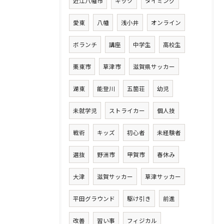
近江八幡市
キック
タイミング
愛東
八幡
浅小井
オンライン
ボランチ
講座
中学生
高校生
栗東市
草津市
滋賀県サッカー
湖東
能登川
五箇荘
幼児
未就学児
ストライカー
個人技
戦術
キッズ
初心者
未経験者
選抜
野洲市
甲賀市
春休み
大津
滋賀サッカー
草津サッカー
平田グラウンド
駆け引き
前進
改善
習い事
フィジカル