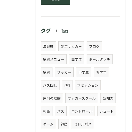
タグ
Tags
滋賀県
少年サッカー
ブログ
練習メニュー
高学年
ボールタッチ
練習
サッカー
小学生
低学年
パス回し
1対1
ポゼッション
原則の理解
サッカースクール
認知力
判断
パス
コントロール
シュート
ゲーム
2vs2
ミドルパス