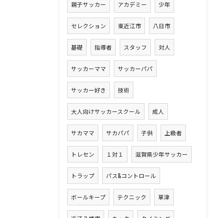
親子サッカー
アカデミー
少年
セレクション
東近江市
八日市
基礎
指導者
スタッフ
対人
サッカーママ
サッカーパパ
サッカー好き
技術
大人向けサッカースクール
成人
サカママ
サカパパ
子供
上級者
トレセン
１対１
滋賀県少年サッカー
トラップ
パス&コントロール
ボールキープ
テクニック
草津