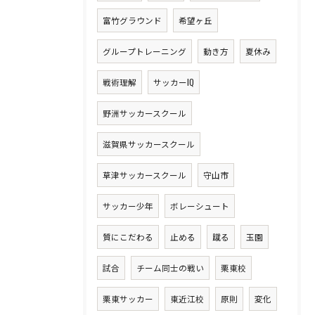
富竹グラウンド
希望ヶ丘
グループトレーニング
動き方
夏休み
戦術理解
サッカーIQ
野洲サッカースクール
滋賀県サッカースクール
草津サッカースクール
守山市
サッカー少年
ボレーシュート
質にこだわる
止める
蹴る
玉園
試合
チーム同士の戦い
栗東校
栗東サッカー
東近江校
原則
変化