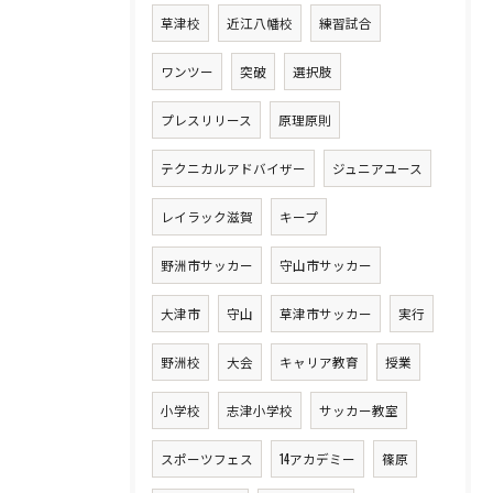
草津校
近江八幡校
練習試合
ワンツー
突破
選択肢
プレスリリース
原理原則
テクニカルアドバイザー
ジュニアユース
レイラック滋賀
キープ
野洲市サッカー
守山市サッカー
大津市
守山
草津市サッカー
実行
野洲校
大会
キャリア教育
授業
小学校
志津小学校
サッカー教室
スポーツフェス
14アカデミー
篠原