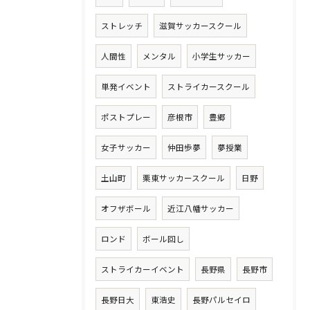
ストレッチ
滋賀サッカースクール
人間性
メンタル
小学生サッカー
単発イベント
ストライカースクール
ポストプレー
彦根市
豊郷
女子サッカー
仲田歩夢
夢授業
土山町
栗東サッカースクール
日野
オフザボール
近江八幡サッカー
ロンド
ボール回し
ストライカーイベント
長野県
長野市
長野日大
東浩史
長野パルセイロ