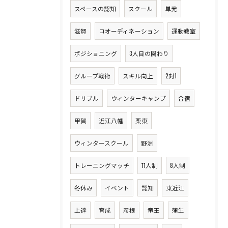
スペースの認知
スクール
単発
滋賀
コオーディネーション
運動教室
ポジショニング
3人目の関わり
グループ戦術
スキル向上
2対1
ドリブル
ウィンターキャンプ
合宿
甲賀
近江八幡
栗東
ウィンタースクール
野洲
トレーニングマッチ
11人制
8人制
冬休み
イベント
認知
東近江
上達
育成
彦根
竜王
蒲生