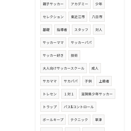
親子サッカー
アカデミー
少年
セレクション
東近江市
八日市
基礎
指導者
スタッフ
対人
サッカーママ
サッカーパパ
サッカー好き
技術
大人向けサッカースクール
成人
サカママ
サカパパ
子供
上級者
トレセン
１対１
滋賀県少年サッカー
トラップ
パス&コントロール
ボールキープ
テクニック
草津