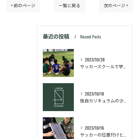
< 前のページ
一覧に戻る
次のページ >
最近の投稿
Recent Posts
2023/10/28
サッカースクールで学ぶ！サッカーに必要な基本原理と理論とは？
2023/10/18
独自カリキュラムの少年サッカースクール
2023/10/16
サッカーの位置付けと役割理解！ポジション別の攻撃・守備のコツを解説