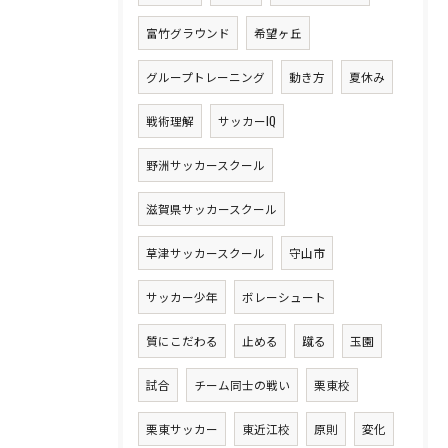
富竹グラウンド
希望ヶ丘
グループトレーニング
動き方
夏休み
戦術理解
サッカーIQ
野洲サッカースクール
滋賀県サッカースクール
草津サッカースクール
守山市
サッカー少年
ボレーシュート
質にこだわる
止める
蹴る
玉園
試合
チーム同士の戦い
栗東校
栗東サッカー
東近江校
原則
変化