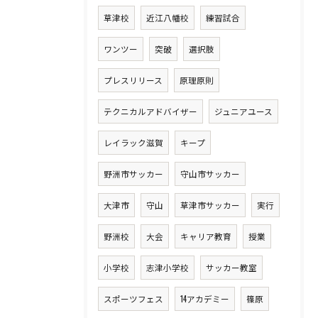
草津校
近江八幡校
練習試合
ワンツー
突破
選択肢
プレスリリース
原理原則
テクニカルアドバイザー
ジュニアユース
レイラック滋賀
キープ
野洲市サッカー
守山市サッカー
大津市
守山
草津市サッカー
実行
野洲校
大会
キャリア教育
授業
小学校
志津小学校
サッカー教室
スポーツフェス
14アカデミー
篠原