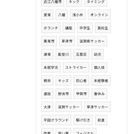
近江八幡市
キック
タイミング
愛東
八幡
浅小井
オンライン
ボランチ
講座
中学生
高校生
栗東市
草津市
滋賀県サッカー
湖東
能登川
五箇荘
幼児
未就学児
ストライカー
個人技
戦術
キッズ
初心者
未経験者
選抜
野洲市
甲賀市
春休み
大津
滋賀サッカー
草津サッカー
平田グラウンド
駆け引き
前進
改善
習い事
フィジカル