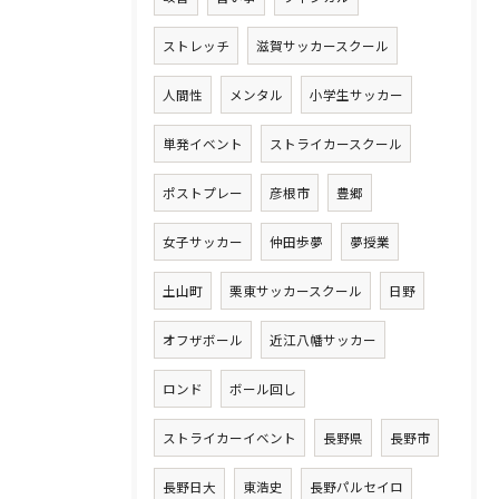
ストレッチ
滋賀サッカースクール
人間性
メンタル
小学生サッカー
単発イベント
ストライカースクール
ポストプレー
彦根市
豊郷
女子サッカー
仲田歩夢
夢授業
土山町
栗東サッカースクール
日野
オフザボール
近江八幡サッカー
ロンド
ボール回し
ストライカーイベント
長野県
長野市
長野日大
東浩史
長野パルセイロ