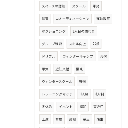
スペースの認知
スクール
単発
滋賀
コオーディネーション
運動教室
ポジショニング
3人目の関わり
グループ戦術
スキル向上
2対1
ドリブル
ウィンターキャンプ
合宿
甲賀
近江八幡
栗東
ウィンタースクール
野洲
トレーニングマッチ
11人制
8人制
冬休み
イベント
認知
東近江
上達
育成
彦根
竜王
蒲生