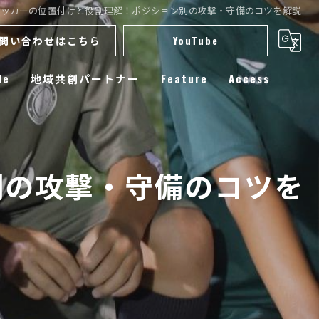
サッカーの位置付けと役割理解！ポジション別の攻撃・守備のコツを解説
問い合わせはこちら
YouTube
le
地域共創パートナー
Feature
Access
スクール
小学生
別の攻撃・守備のコツを
練習
選手育成