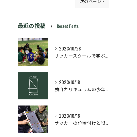
次のページ >
最近の投稿
Recent Posts
2023/10/28
サッカースクールで学ぶ！サッカーに必要な基本原理と理論とは？
2023/10/18
独自カリキュラムの少年サッカースクール
2023/10/16
サッカーの位置付けと役割理解！ポジション別の攻撃・守備のコツを解説