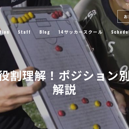
お
tion
Staff
Blog
14サッカースクール
Schedu
Column
役割理解！ポジション
解説