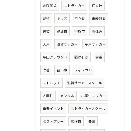
未就学児
ストライカー
個人技
戦術
キッズ
初心者
未経験者
選抜
野洲市
甲賀市
春休み
大津
滋賀サッカー
草津サッカー
平田グラウンド
駆け引き
前進
改善
習い事
フィジカル
ストレッチ
滋賀サッカースクール
人間性
メンタル
小学生サッカー
単発イベント
ストライカースクール
ポストプレー
彦根市
豊郷