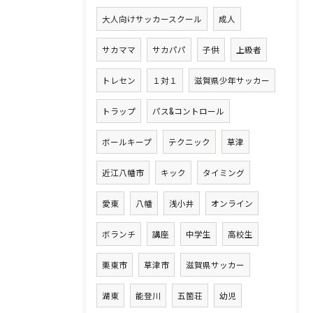
大人向けサッカースクール
成人
サカママ
サカパパ
子供
上級者
トレセン
１対１
滋賀県少年サッカー
トラップ
パス&コントロール
ボールキープ
テクニック
草津
近江八幡市
キック
タイミング
愛東
八幡
浅小井
オンライン
ボランチ
講座
中学生
高校生
栗東市
草津市
滋賀県サッカー
湖東
能登川
五箇荘
幼児