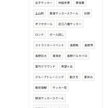
女子サッカー
仲田歩夢
夢授業
土山町
栗東サッカースクール
日野
オフザボール
近江八幡サッカー
ロンド
ボール回し
ストライカーイベント
長野県
長野市
長野日大
東浩史
長野パルセイロ
富竹グラウンド
希望ヶ丘
グループトレーニング
動き方
夏休み
戦術理解
サッカーIQ
野洲サッカースクール