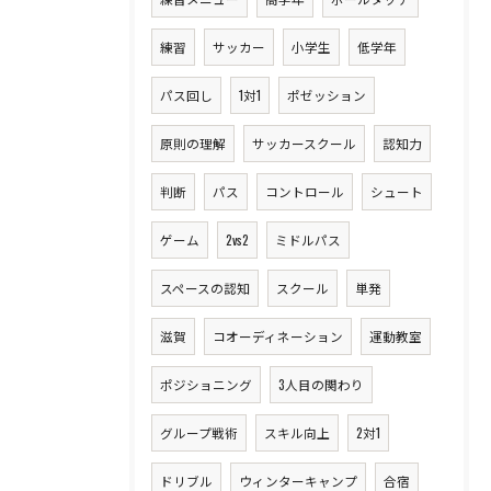
練習
サッカー
小学生
低学年
パス回し
1対1
ポゼッション
原則の理解
サッカースクール
認知力
判断
パス
コントロール
シュート
ゲーム
2vs2
ミドルパス
スペースの認知
スクール
単発
滋賀
コオーディネーション
運動教室
ポジショニング
3人目の関わり
グループ戦術
スキル向上
2対1
ドリブル
ウィンターキャンプ
合宿