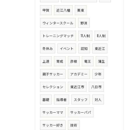
甲賀
近江八幡
栗東
ウィンタースクール
野洲
トレーニングマッチ
11人制
8人制
冬休み
イベント
認知
東近江
上達
育成
彦根
竜王
蒲生
親子サッカー
アカデミー
少年
セレクション
東近江市
八日市
基礎
指導者
スタッフ
対人
サッカーママ
サッカーパパ
サッカー好き
技術