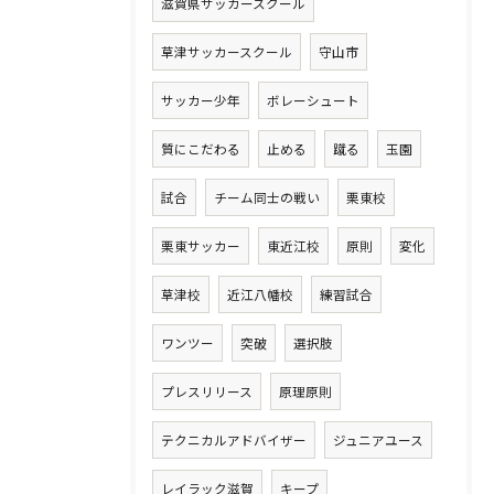
滋賀県サッカースクール
草津サッカースクール
守山市
サッカー少年
ボレーシュート
質にこだわる
止める
蹴る
玉園
試合
チーム同士の戦い
栗東校
栗東サッカー
東近江校
原則
変化
草津校
近江八幡校
練習試合
ワンツー
突破
選択肢
プレスリリース
原理原則
テクニカルアドバイザー
ジュニアユース
レイラック滋賀
キープ