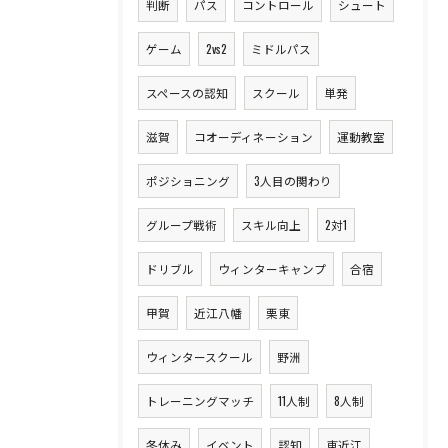
判断
パス
コントロール
シュート
ゲーム
2vs2
ミドルパス
スペースの認知
スクール
単発
滋賀
コオーディネーション
運動教室
ポジショニング
3人目の関わり
グループ戦術
スキル向上
2対1
ドリブル
ウィンターキャンプ
合宿
甲賀
近江八幡
栗東
ウィンタースクール
野洲
トレーニングマッチ
11人制
8人制
冬休み
イベント
認知
東近江