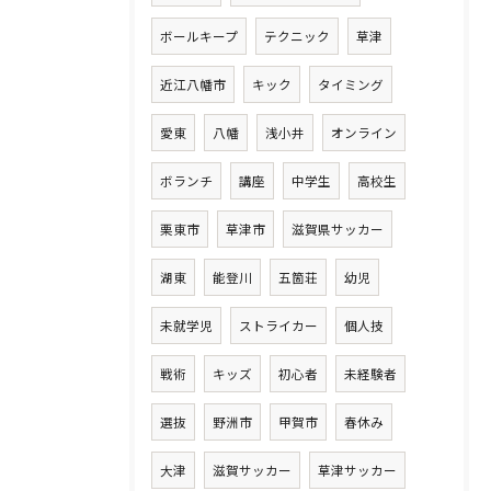
ボールキープ
テクニック
草津
近江八幡市
キック
タイミング
愛東
八幡
浅小井
オンライン
ボランチ
講座
中学生
高校生
栗東市
草津市
滋賀県サッカー
湖東
能登川
五箇荘
幼児
未就学児
ストライカー
個人技
戦術
キッズ
初心者
未経験者
選抜
野洲市
甲賀市
春休み
大津
滋賀サッカー
草津サッカー