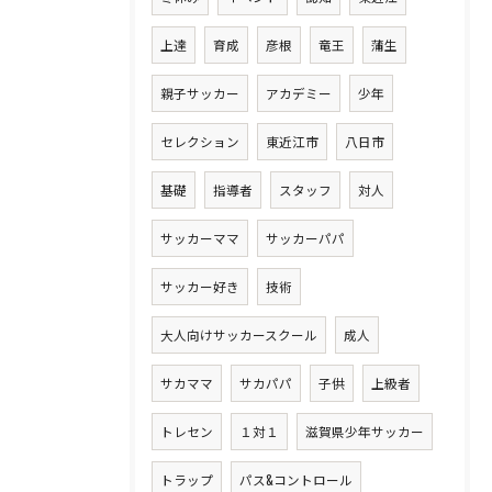
上達
育成
彦根
竜王
蒲生
親子サッカー
アカデミー
少年
セレクション
東近江市
八日市
基礎
指導者
スタッフ
対人
サッカーママ
サッカーパパ
サッカー好き
技術
大人向けサッカースクール
成人
サカママ
サカパパ
子供
上級者
トレセン
１対１
滋賀県少年サッカー
トラップ
パス&コントロール