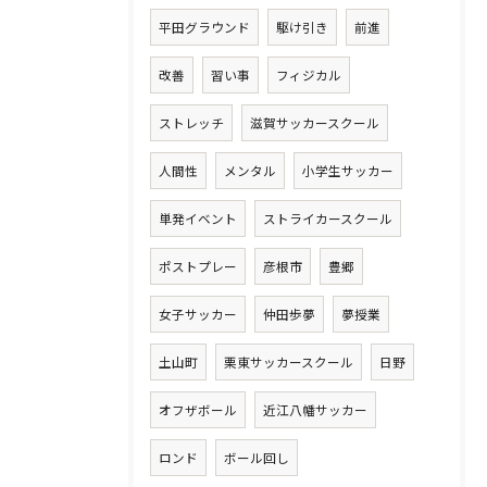
平田グラウンド
駆け引き
前進
改善
習い事
フィジカル
ストレッチ
滋賀サッカースクール
人間性
メンタル
小学生サッカー
単発イベント
ストライカースクール
ポストプレー
彦根市
豊郷
女子サッカー
仲田歩夢
夢授業
土山町
栗東サッカースクール
日野
オフザボール
近江八幡サッカー
ロンド
ボール回し