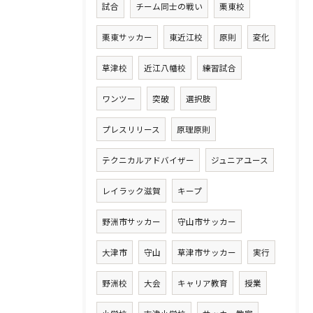
試合
チーム同士の戦い
栗東校
栗東サッカー
東近江校
原則
変化
草津校
近江八幡校
練習試合
ワンツー
突破
選択肢
プレスリリース
原理原則
テクニカルアドバイザー
ジュニアユース
レイラック滋賀
キープ
野洲市サッカー
守山市サッカー
大津市
守山
草津市サッカー
実行
野洲校
大会
キャリア教育
授業