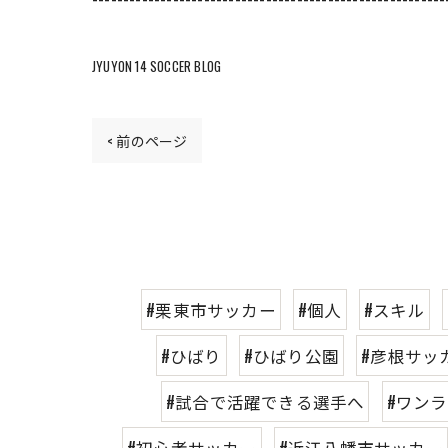
JYUYON 14 SOCCER BLOG
< 前のページ
#栗東市サッカー
#個人
#スキル
#ひばり
#ひばり公園
#彦根サッ
#試合で活躍できる選手へ
#ワン
#初心者サッカー
#近江八幡市サッカー