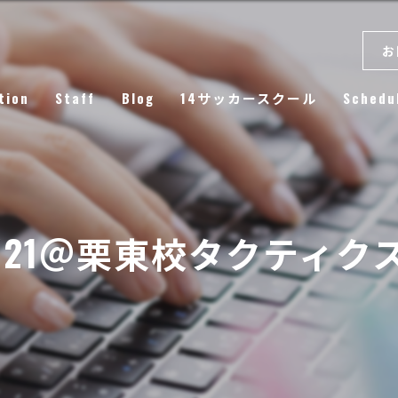
お
tion
Staff
Blog
14サッカースクール
Schedu
Column
.1/21＠栗東校タクティ