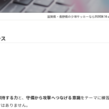
滋賀県・長野県の少年サッカーならJYUYON 14 socc
ース
保持する力
と、
守備から攻撃へつなげる意識
をテーマに練
ではありません。