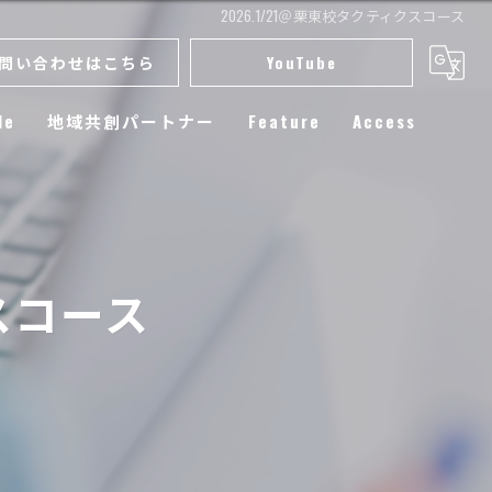
2026.1/21＠栗東校タクティクスコース
問い合わせはこちら
YouTube
le
地域共創パートナー
Feature
Access
スクール
小学生
クスコース
練習
選手育成