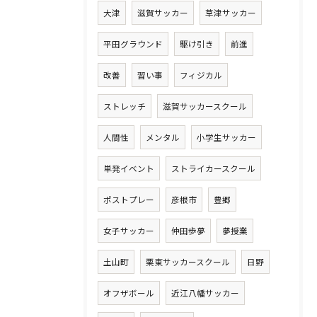
大津
滋賀サッカー
草津サッカー
平田グラウンド
駆け引き
前進
改善
習い事
フィジカル
ストレッチ
滋賀サッカースクール
人間性
メンタル
小学生サッカー
単発イベント
ストライカースクール
ポストプレー
彦根市
豊郷
女子サッカー
仲田歩夢
夢授業
土山町
栗東サッカースクール
日野
オフザボール
近江八幡サッカー