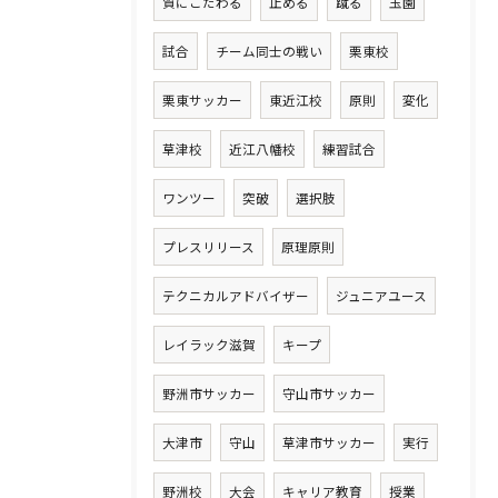
質にこだわる
止める
蹴る
玉園
試合
チーム同士の戦い
栗東校
栗東サッカー
東近江校
原則
変化
草津校
近江八幡校
練習試合
ワンツー
突破
選択肢
プレスリリース
原理原則
テクニカルアドバイザー
ジュニアユース
レイラック滋賀
キープ
野洲市サッカー
守山市サッカー
大津市
守山
草津市サッカー
実行
野洲校
大会
キャリア教育
授業