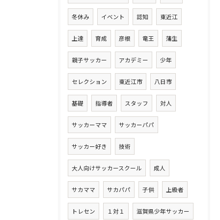
冬休み
イベント
認知
東近江
上達
育成
彦根
竜王
蒲生
親子サッカー
アカデミー
少年
セレクション
東近江市
八日市
基礎
指導者
スタッフ
対人
サッカーママ
サッカーパパ
サッカー好き
技術
大人向けサッカースクール
成人
サカママ
サカパパ
子供
上級者
トレセン
１対１
滋賀県少年サッカー