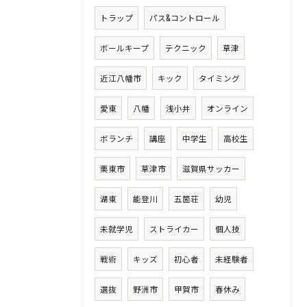
トラップ
パス&コントロール
ボールキープ
テクニック
草津
近江八幡市
キック
タイミング
愛東
八幡
浅小井
オンライン
ボランチ
講座
中学生
高校生
栗東市
草津市
滋賀県サッカー
湖東
能登川
五箇荘
幼児
未就学児
ストライカー
個人技
戦術
キッズ
初心者
未経験者
選抜
野洲市
甲賀市
春休み