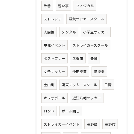
改善
習い事
フィジカル
ストレッチ
滋賀サッカースクール
人間性
メンタル
小学生サッカー
単発イベント
ストライカースクール
ポストプレー
彦根市
豊郷
女子サッカー
仲田歩夢
夢授業
土山町
栗東サッカースクール
日野
オフザボール
近江八幡サッカー
ロンド
ボール回し
ストライカーイベント
長野県
長野市