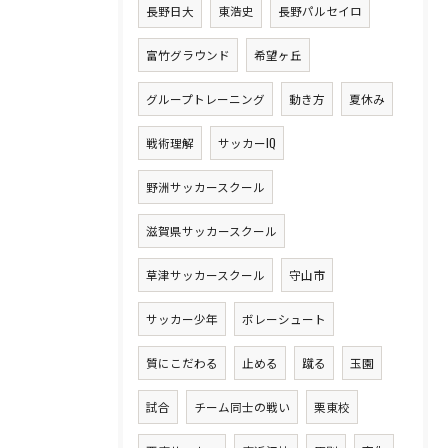
長野日大
東浩史
長野パルセイロ
富竹グラウンド
希望ヶ丘
グループトレーニング
動き方
夏休み
戦術理解
サッカーIQ
野洲サッカースクール
滋賀県サッカースクール
草津サッカースクール
守山市
サッカー少年
ボレーシュート
質にこだわる
止める
蹴る
玉園
試合
チーム同士の戦い
栗東校