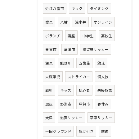
近江八幡市
キック
タイミング
愛東
八幡
浅小井
オンライン
ボランチ
講座
中学生
高校生
栗東市
草津市
滋賀県サッカー
湖東
能登川
五箇荘
幼児
未就学児
ストライカー
個人技
戦術
キッズ
初心者
未経験者
選抜
野洲市
甲賀市
春休み
大津
滋賀サッカー
草津サッカー
平田グラウンド
駆け引き
前進