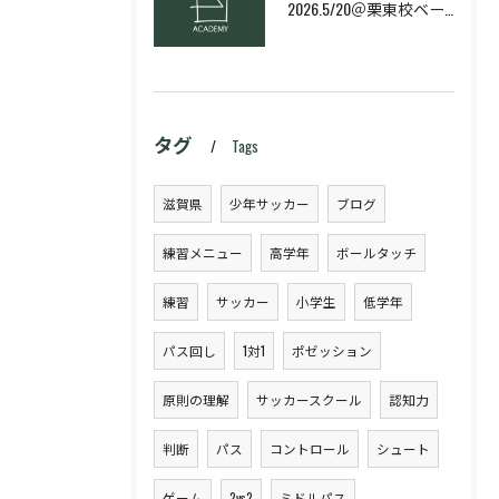
2026.5/20＠栗東校ベーシック・スキルコース
タグ
Tags
滋賀県
少年サッカー
ブログ
練習メニュー
高学年
ボールタッチ
練習
サッカー
小学生
低学年
パス回し
1対1
ポゼッション
原則の理解
サッカースクール
認知力
判断
パス
コントロール
シュート
ゲーム
2vs2
ミドルパス