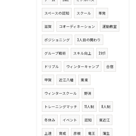
スペースの認知
スクール
単発
滋賀
コオーディネーション
運動教室
ポジショニング
3人目の関わり
グループ戦術
スキル向上
2対1
ドリブル
ウィンターキャンプ
合宿
甲賀
近江八幡
栗東
ウィンタースクール
野洲
トレーニングマッチ
11人制
8人制
冬休み
イベント
認知
東近江
上達
育成
彦根
竜王
蒲生