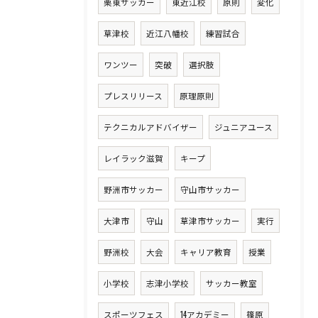
栗東サッカー
東近江校
原則
変化
草津校
近江八幡校
練習試合
ワンツー
突破
選択肢
プレスリリース
原理原則
テクニカルアドバイザー
ジュニアユース
レイラック滋賀
キープ
野洲市サッカー
守山市サッカー
大津市
守山
草津市サッカー
実行
野洲校
大会
キャリア教育
授業
小学校
志津小学校
サッカー教室
スポーツフェス
14アカデミー
篠原