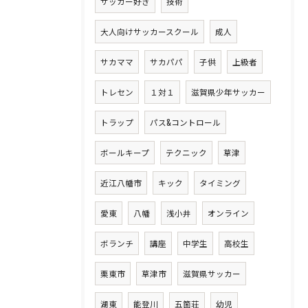
サッカー好き
技術
大人向けサッカースクール
成人
サカママ
サカパパ
子供
上級者
トレセン
１対１
滋賀県少年サッカー
トラップ
パス&コントロール
ボールキープ
テクニック
草津
近江八幡市
キック
タイミング
愛東
八幡
浅小井
オンライン
ボランチ
講座
中学生
高校生
栗東市
草津市
滋賀県サッカー
湖東
能登川
五箇荘
幼児