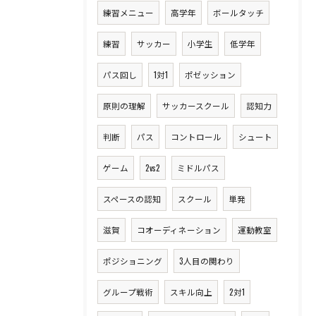
練習メニュー
高学年
ボールタッチ
練習
サッカー
小学生
低学年
パス回し
1対1
ポゼッション
原則の理解
サッカースクール
認知力
判断
パス
コントロール
シュート
ゲーム
2vs2
ミドルパス
スペースの認知
スクール
単発
滋賀
コオーディネーション
運動教室
ポジショニング
3人目の関わり
グループ戦術
スキル向上
2対1