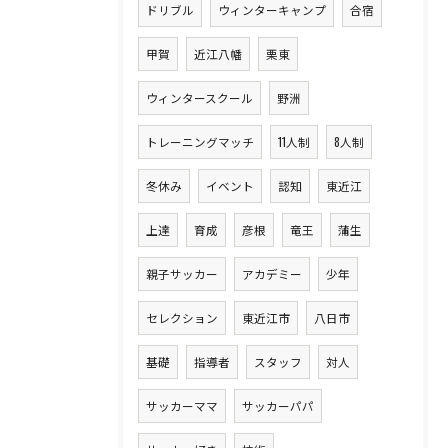
ドリブル
ウィンターキャンプ
合宿
甲賀
近江八幡
栗東
ウィンタースクール
野洲
トレーニングマッチ
11人制
8人制
冬休み
イベント
認知
東近江
上達
育成
彦根
竜王
蒲生
親子サッカー
アカデミー
少年
セレクション
東近江市
八日市
基礎
指導者
スタッフ
対人
サッカーママ
サッカーパパ