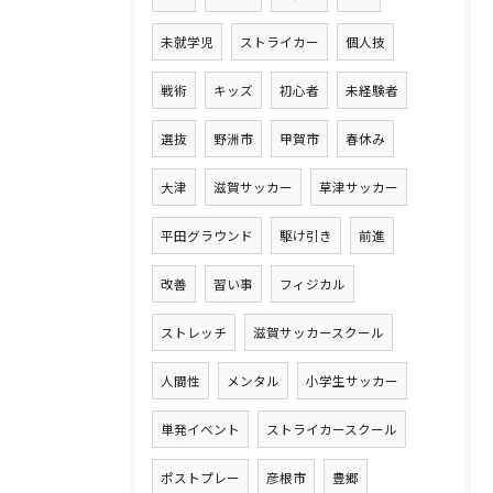
未就学児
ストライカー
個人技
戦術
キッズ
初心者
未経験者
選抜
野洲市
甲賀市
春休み
大津
滋賀サッカー
草津サッカー
平田グラウンド
駆け引き
前進
改善
習い事
フィジカル
ストレッチ
滋賀サッカースクール
人間性
メンタル
小学生サッカー
単発イベント
ストライカースクール
ポストプレー
彦根市
豊郷