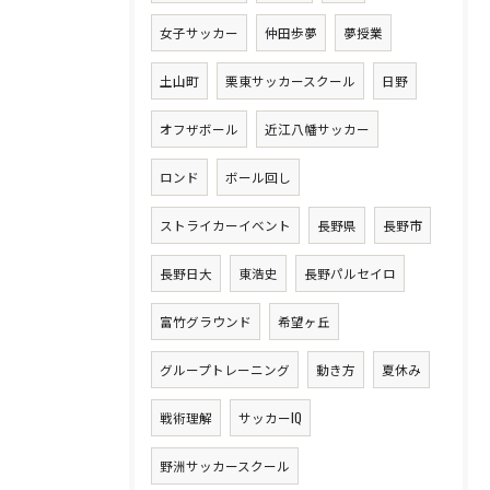
女子サッカー
仲田歩夢
夢授業
土山町
栗東サッカースクール
日野
オフザボール
近江八幡サッカー
ロンド
ボール回し
ストライカーイベント
長野県
長野市
長野日大
東浩史
長野パルセイロ
富竹グラウンド
希望ヶ丘
グループトレーニング
動き方
夏休み
戦術理解
サッカーIQ
野洲サッカースクール