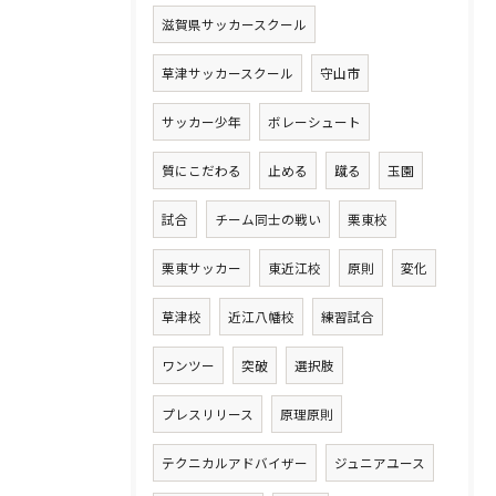
滋賀県サッカースクール
草津サッカースクール
守山市
サッカー少年
ボレーシュート
質にこだわる
止める
蹴る
玉園
試合
チーム同士の戦い
栗東校
栗東サッカー
東近江校
原則
変化
草津校
近江八幡校
練習試合
ワンツー
突破
選択肢
プレスリリース
原理原則
テクニカルアドバイザー
ジュニアユース