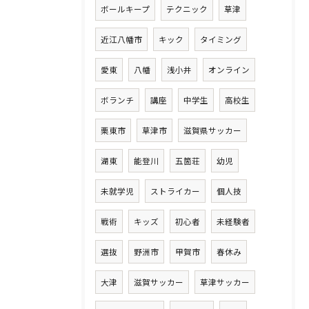
ボールキープ
テクニック
草津
近江八幡市
キック
タイミング
愛東
八幡
浅小井
オンライン
ボランチ
講座
中学生
高校生
栗東市
草津市
滋賀県サッカー
湖東
能登川
五箇荘
幼児
未就学児
ストライカー
個人技
戦術
キッズ
初心者
未経験者
選抜
野洲市
甲賀市
春休み
大津
滋賀サッカー
草津サッカー