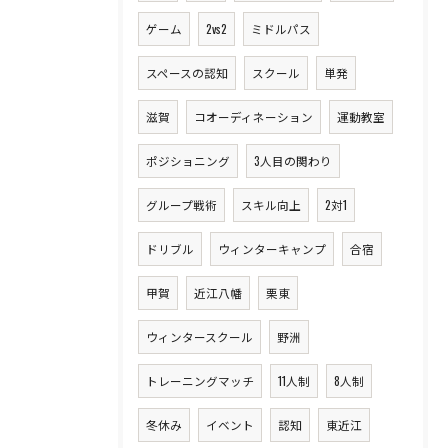
ゲーム
2vs2
ミドルパス
スペースの認知
スクール
単発
滋賀
コオーディネーション
運動教室
ポジショニング
3人目の関わり
グループ戦術
スキル向上
2対1
ドリブル
ウィンターキャンプ
合宿
甲賀
近江八幡
栗東
ウィンタースクール
野洲
トレーニングマッチ
11人制
8人制
冬休み
イベント
認知
東近江