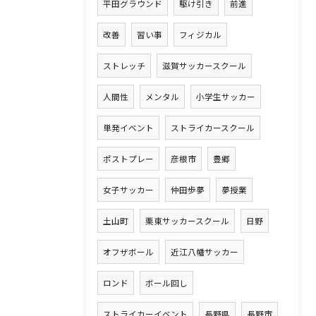
平田グラウンド
駆け引き
前進
改善
習い事
フィジカル
ストレッチ
滋賀サッカースクール
人間性
メンタル
小学生サッカー
単発イベント
ストライカースクール
ポストプレー
彦根市
豊郷
女子サッカー
仲田歩夢
夢授業
土山町
栗東サッカースクール
日野
オフザボール
近江八幡サッカー
ロンド
ボール回し
ストライカーイベント
長野県
長野市