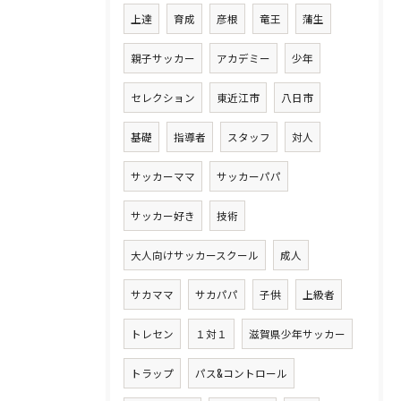
上達
育成
彦根
竜王
蒲生
親子サッカー
アカデミー
少年
セレクション
東近江市
八日市
基礎
指導者
スタッフ
対人
サッカーママ
サッカーパパ
サッカー好き
技術
大人向けサッカースクール
成人
サカママ
サカパパ
子供
上級者
トレセン
１対１
滋賀県少年サッカー
トラップ
パス&コントロール