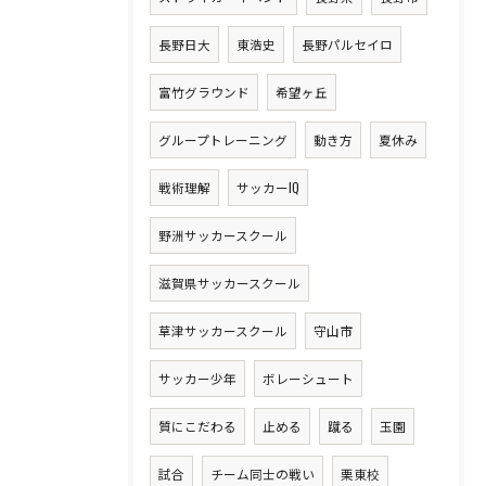
長野日大
東浩史
長野パルセイロ
富竹グラウンド
希望ヶ丘
グループトレーニング
動き方
夏休み
戦術理解
サッカーIQ
野洲サッカースクール
滋賀県サッカースクール
草津サッカースクール
守山市
サッカー少年
ボレーシュート
質にこだわる
止める
蹴る
玉園
試合
チーム同士の戦い
栗東校