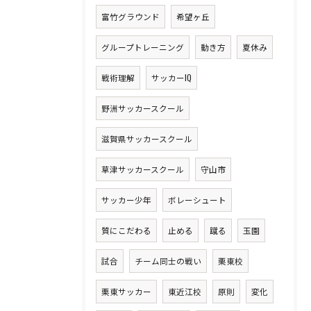
富竹グラウンド
希望ヶ丘
グループトレーニング
動き方
夏休み
戦術理解
サッカーIQ
野洲サッカースクール
滋賀県サッカースクール
草津サッカースクール
守山市
サッカー少年
ボレーシュート
質にこだわる
止める
蹴る
玉園
試合
チーム同士の戦い
栗東校
栗東サッカー
東近江校
原則
変化