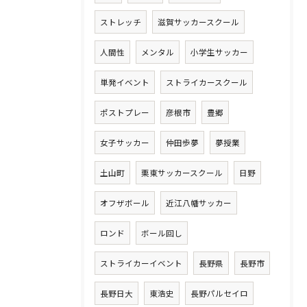
ストレッチ
滋賀サッカースクール
人間性
メンタル
小学生サッカー
単発イベント
ストライカースクール
ポストプレー
彦根市
豊郷
女子サッカー
仲田歩夢
夢授業
土山町
栗東サッカースクール
日野
オフザボール
近江八幡サッカー
ロンド
ボール回し
ストライカーイベント
長野県
長野市
長野日大
東浩史
長野パルセイロ