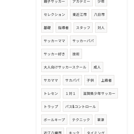
親子サッカー
アカデミー
少年
セレクション
東近江市
八日市
基礎
指導者
スタッフ
対人
サッカーママ
サッカーパパ
サッカー好き
技術
大人向けサッカースクール
成人
サカママ
サカパパ
子供
上級者
トレセン
１対１
滋賀県少年サッカー
トラップ
パス&コントロール
ボールキープ
テクニック
草津
近江八幡市
キック
タイミング