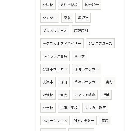
草津校
近江八幡校
練習試合
ワンツー
突破
選択肢
プレスリリース
原理原則
テクニカルアドバイザー
ジュニアユース
レイラック滋賀
キープ
野洲市サッカー
守山市サッカー
大津市
守山
草津市サッカー
実行
野洲校
大会
キャリア教育
授業
小学校
志津小学校
サッカー教室
スポーツフェス
14アカデミー
篠原