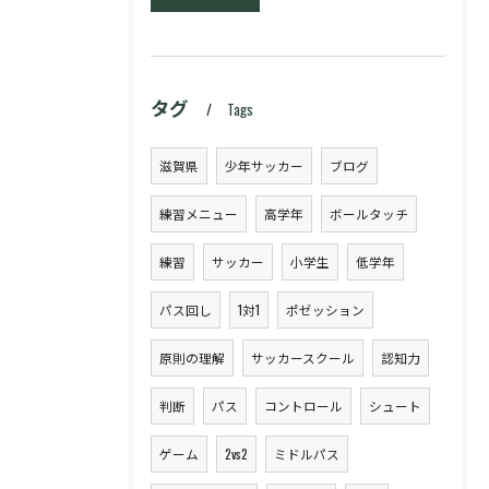
タグ
Tags
滋賀県
少年サッカー
ブログ
練習メニュー
高学年
ボールタッチ
練習
サッカー
小学生
低学年
パス回し
1対1
ポゼッション
原則の理解
サッカースクール
認知力
判断
パス
コントロール
シュート
ゲーム
2vs2
ミドルパス