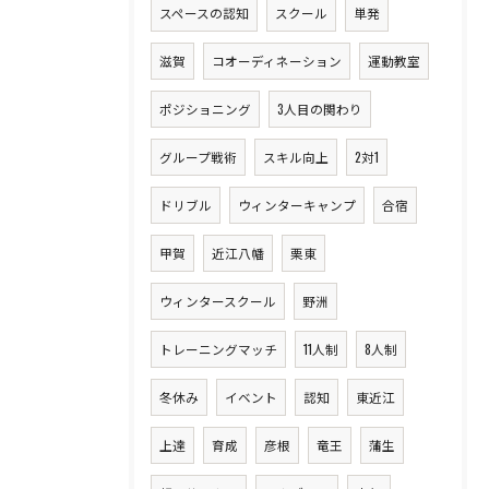
スペースの認知
スクール
単発
滋賀
コオーディネーション
運動教室
ポジショニング
3人目の関わり
グループ戦術
スキル向上
2対1
ドリブル
ウィンターキャンプ
合宿
甲賀
近江八幡
栗東
ウィンタースクール
野洲
トレーニングマッチ
11人制
8人制
冬休み
イベント
認知
東近江
上達
育成
彦根
竜王
蒲生