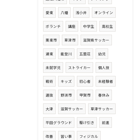
愛東
八幡
浅小井
オンライン
ボランチ
講座
中学生
高校生
栗東市
草津市
滋賀県サッカー
湖東
能登川
五箇荘
幼児
未就学児
ストライカー
個人技
戦術
キッズ
初心者
未経験者
選抜
野洲市
甲賀市
春休み
大津
滋賀サッカー
草津サッカー
平田グラウンド
駆け引き
前進
改善
習い事
フィジカル