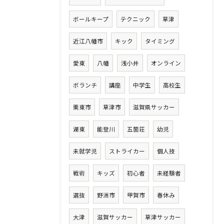
ボールキープ
テクニック
草津
近江八幡市
キック
タイミング
愛東
八幡
浅小井
オンライン
ボランチ
講座
中学生
高校生
栗東市
草津市
滋賀県サッカー
湖東
能登川
五箇荘
幼児
未就学児
ストライカー
個人技
戦術
キッズ
初心者
未経験者
選抜
野洲市
甲賀市
春休み
大津
滋賀サッカー
草津サッカー