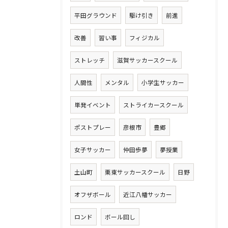
平田グラウンド
駆け引き
前進
改善
習い事
フィジカル
ストレッチ
滋賀サッカースクール
人間性
メンタル
小学生サッカー
単発イベント
ストライカースクール
ポストプレー
彦根市
豊郷
女子サッカー
仲田歩夢
夢授業
土山町
栗東サッカースクール
日野
オフザボール
近江八幡サッカー
ロンド
ボール回し