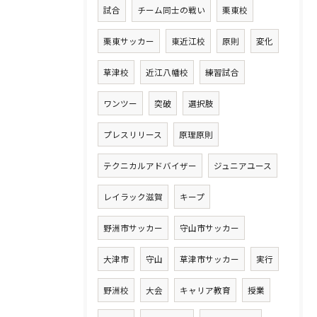
試合
チーム同士の戦い
栗東校
栗東サッカー
東近江校
原則
変化
草津校
近江八幡校
練習試合
ワンツー
突破
選択肢
プレスリリース
原理原則
テクニカルアドバイザー
ジュニアユース
レイラック滋賀
キープ
野洲市サッカー
守山市サッカー
大津市
守山
草津市サッカー
実行
野洲校
大会
キャリア教育
授業