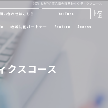
2025.9/2＠近江八幡火曜日校タクティクスコース
問い合わせはこちら
YouTube
le
地域共創パートナー
Feature
Access
スクール
小学生
ティクスコース
練習
選手育成