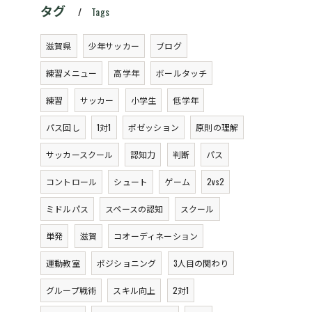
タグ
Tags
滋賀県
少年サッカー
ブログ
練習メニュー
高学年
ボールタッチ
練習
サッカー
小学生
低学年
パス回し
1対1
ポゼッション
原則の理解
サッカースクール
認知力
判断
パス
コントロール
シュート
ゲーム
2vs2
ミドルパス
スペースの認知
スクール
単発
滋賀
コオーディネーション
運動教室
ポジショニング
3人目の関わり
グループ戦術
スキル向上
2対1