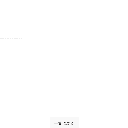
-------------
-------------
一覧に戻る