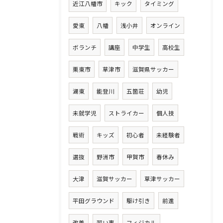
近江八幡市
キック
タイミング
愛東
八幡
浅小井
オンライン
ボランチ
講座
中学生
高校生
栗東市
草津市
滋賀県サッカー
湖東
能登川
五箇荘
幼児
未就学児
ストライカー
個人技
戦術
キッズ
初心者
未経験者
選抜
野洲市
甲賀市
春休み
大津
滋賀サッカー
草津サッカー
平田グラウンド
駆け引き
前進
改善
習い事
フィジカル