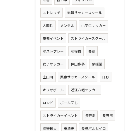
ストレッチ
滋賀サッカースクール
人間性
メンタル
小学生サッカー
単発イベント
ストライカースクール
ポストプレー
彦根市
豊郷
女子サッカー
仲田歩夢
夢授業
土山町
栗東サッカースクール
日野
オフザボール
近江八幡サッカー
ロンド
ボール回し
ストライカーイベント
長野県
長野市
長野日大
東浩史
長野パルセイロ