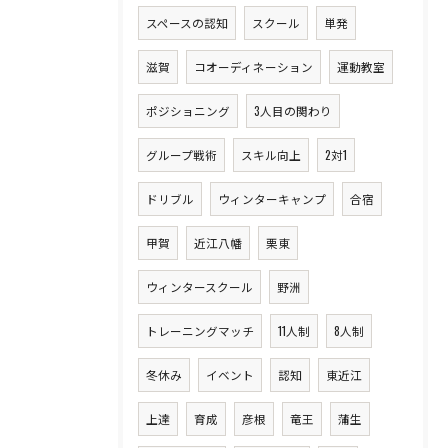
スペースの認知
スクール
単発
滋賀
コオーディネーション
運動教室
ポジショニング
3人目の関わり
グループ戦術
スキル向上
2対1
ドリブル
ウィンターキャンプ
合宿
甲賀
近江八幡
栗東
ウィンタースクール
野洲
トレーニングマッチ
11人制
8人制
冬休み
イベント
認知
東近江
上達
育成
彦根
竜王
蒲生