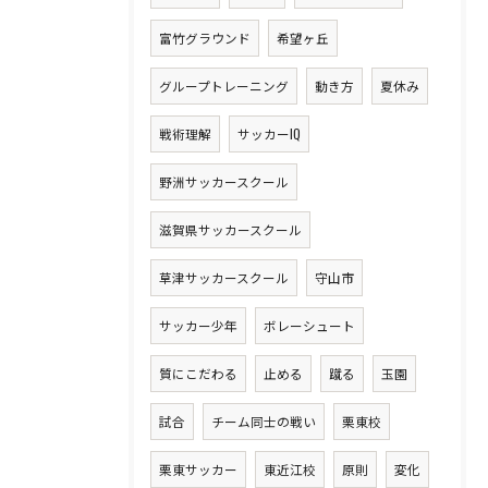
富竹グラウンド
希望ヶ丘
グループトレーニング
動き方
夏休み
戦術理解
サッカーIQ
野洲サッカースクール
滋賀県サッカースクール
草津サッカースクール
守山市
サッカー少年
ボレーシュート
質にこだわる
止める
蹴る
玉園
試合
チーム同士の戦い
栗東校
栗東サッカー
東近江校
原則
変化