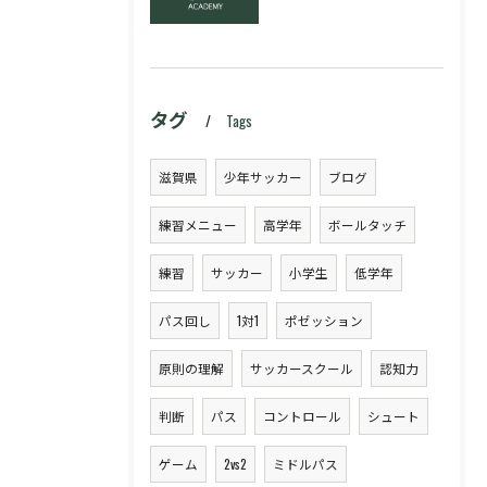
タグ
Tags
滋賀県
少年サッカー
ブログ
練習メニュー
高学年
ボールタッチ
練習
サッカー
小学生
低学年
パス回し
1対1
ポゼッション
原則の理解
サッカースクール
認知力
判断
パス
コントロール
シュート
ゲーム
2vs2
ミドルパス