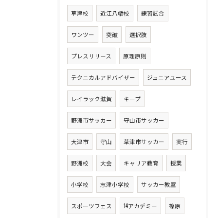
草津校
近江八幡校
練習試合
ワンツー
突破
選択肢
プレスリリース
原理原則
テクニカルアドバイザー
ジュニアユース
レイラック滋賀
キープ
野洲市サッカー
守山市サッカー
大津市
守山
草津市サッカー
実行
野洲校
大会
キャリア教育
授業
小学校
志津小学校
サッカー教室
スポーツフェス
14アカデミー
篠原