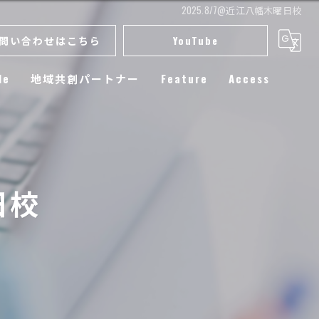
2025.8/7@近江八幡木曜日校
問い合わせはこちら
YouTube
le
地域共創パートナー
Feature
Access
スクール
小学生
日校
練習
選手育成