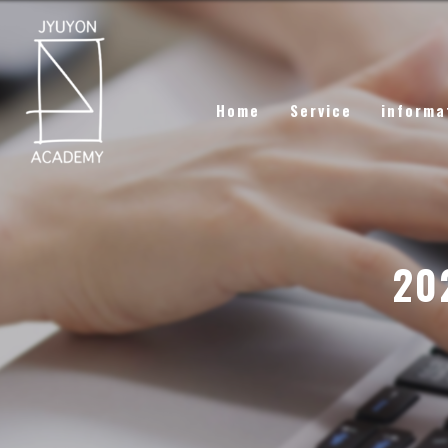
Home
Service
informa
2