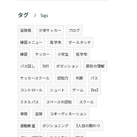
タグ
Tags
滋賀県
少年サッカー
ブログ
練習メニュー
高学年
ボールタッチ
練習
サッカー
小学生
低学年
パス回し
1対1
ポゼッション
原則の理解
サッカースクール
認知力
判断
パス
コントロール
シュート
ゲーム
2vs2
ミドルパス
スペースの認知
スクール
単発
滋賀
コオーディネーション
運動教室
ポジショニング
3人目の関わり