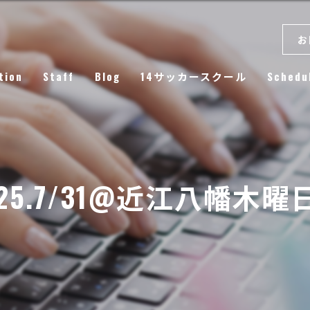
お
tion
Staff
Blog
14サッカースクール
Schedu
Column
025.7/31@近江八幡木曜