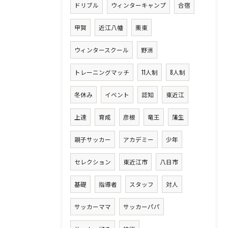
ドリブル
ウィンターキャンプ
合宿
甲賀
近江八幡
栗東
ウィンタースクール
野洲
トレーニングマッチ
11人制
8人制
冬休み
イベント
認知
東近江
上達
育成
彦根
竜王
蒲生
親子サッカー
アカデミー
少年
セレクション
東近江市
八日市
基礎
指導者
スタッフ
対人
サッカーママ
サッカーパパ