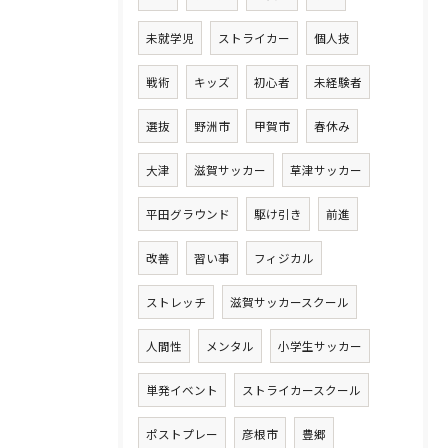
未就学児
ストライカー
個人技
戦術
キッズ
初心者
未経験者
選抜
野洲市
甲賀市
春休み
大津
滋賀サッカー
草津サッカー
平田グラウンド
駆け引き
前進
改善
習い事
フィジカル
ストレッチ
滋賀サッカースクール
人間性
メンタル
小学生サッカー
単発イベント
ストライカースクール
ポストプレー
彦根市
豊郷