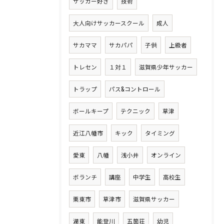
サッカー好き
技術
大人向けサッカースクール
成人
サカママ
サカパパ
子供
上級者
トレセン
１対１
滋賀県少年サッカー
トラップ
パス&コントロール
ボールキープ
テクニック
草津
近江八幡市
キック
タイミング
愛東
八幡
浅小井
オンライン
ボランチ
講座
中学生
高校生
栗東市
草津市
滋賀県サッカー
湖東
能登川
五箇荘
幼児