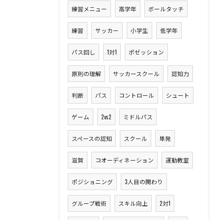
練習メニュー
高学年
ボールタッチ
練習
サッカー
小学生
低学年
パス回し
1対1
ポゼッション
原則の理解
サッカースクール
認知力
判断
パス
コントロール
シュート
ゲーム
2vs2
ミドルパス
スペースの認知
スクール
単発
滋賀
コオーディネーション
運動教室
ポジショニング
3人目の関わり
グループ戦術
スキル向上
2対1