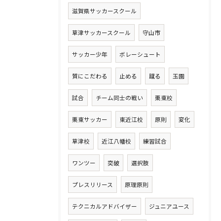
滋賀県サッカースクール
草津サッカースクール
守山市
サッカー少年
ボレーシュート
質にこだわる
止める
蹴る
玉園
試合
チーム同士の戦い
栗東校
栗東サッカー
東近江校
原則
変化
草津校
近江八幡校
練習試合
ワンツー
突破
選択肢
プレスリリース
原理原則
テクニカルアドバイザー
ジュニアユース