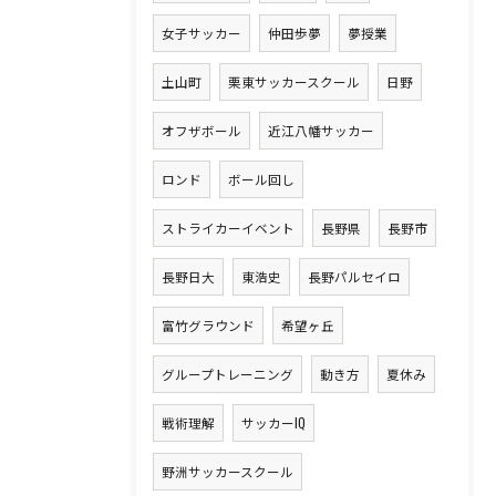
女子サッカー
仲田歩夢
夢授業
土山町
栗東サッカースクール
日野
オフザボール
近江八幡サッカー
ロンド
ボール回し
ストライカーイベント
長野県
長野市
長野日大
東浩史
長野パルセイロ
富竹グラウンド
希望ヶ丘
グループトレーニング
動き方
夏休み
戦術理解
サッカーIQ
野洲サッカースクール