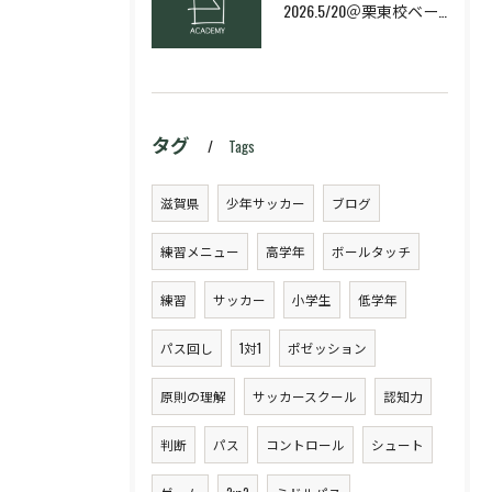
2026.5/20＠栗東校ベーシック・スキルコース
タグ
Tags
滋賀県
少年サッカー
ブログ
練習メニュー
高学年
ボールタッチ
練習
サッカー
小学生
低学年
パス回し
1対1
ポゼッション
原則の理解
サッカースクール
認知力
判断
パス
コントロール
シュート