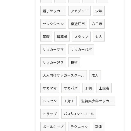
親子サッカー
アカデミー
少年
セレクション
東近江市
八日市
基礎
指導者
スタッフ
対人
サッカーママ
サッカーパパ
サッカー好き
技術
大人向けサッカースクール
成人
サカママ
サカパパ
子供
上級者
トレセン
１対１
滋賀県少年サッカー
トラップ
パス&コントロール
ボールキープ
テクニック
草津