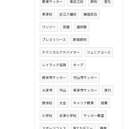
栗東サッカー
東近江校
原則
変化
草津校
近江八幡校
練習試合
ワンツー
突破
選択肢
プレスリリース
原理原則
テクニカルアドバイザー
ジュニアユース
レイラック滋賀
キープ
野洲市サッカー
守山市サッカー
大津市
守山
草津市サッカー
実行
野洲校
大会
キャリア教育
授業
小学校
志津小学校
サッカー教室
スポーツフェス
14アカデミー
篠原