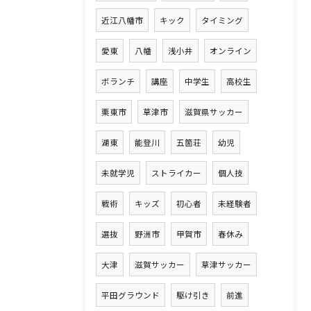
近江八幡市
キック
タイミング
愛東
八幡
浅小井
オンライン
ボランチ
講座
中学生
高校生
栗東市
草津市
滋賀県サッカー
湖東
能登川
五箇荘
幼児
未就学児
ストライカー
個人技
戦術
キッズ
初心者
未経験者
選抜
野洲市
甲賀市
春休み
大津
滋賀サッカー
草津サッカー
平田グラウンド
駆け引き
前進