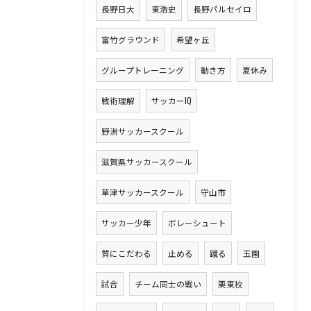
長野日大
東浩史
長野パルセイロ
富竹グラウンド
希望ヶ丘
グループトレーニング
動き方
夏休み
戦術理解
サッカーIQ
野洲サッカースクール
滋賀県サッカースクール
草津サッカースクール
守山市
サッカー少年
ボレーシュート
質にこだわる
止める
蹴る
玉園
試合
チーム同士の戦い
栗東校