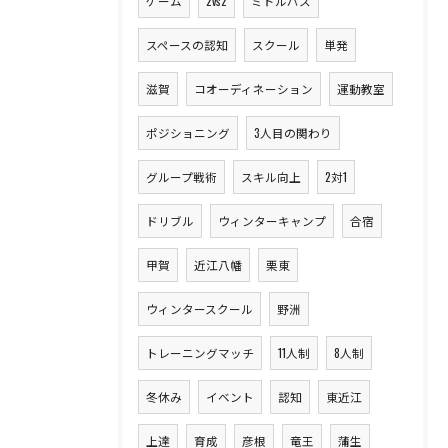
ゲーム
2vs2
ミドルパス
スペースの認知
スクール
単発
滋賀
コオーディネーション
運動教室
ポジショニング
3人目の関わり
グループ戦術
スキル向上
2対1
ドリブル
ウィンターキャンプ
合宿
甲賀
近江八幡
栗東
ウィンタースクール
野洲
トレーニングマッチ
11人制
8人制
冬休み
イベント
認知
東近江
上達
育成
彦根
竜王
蒲生