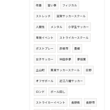
改善
習い事
フィジカル
ストレッチ
滋賀サッカースクール
人間性
メンタル
小学生サッカー
単発イベント
ストライカースクール
ポストプレー
彦根市
豊郷
女子サッカー
仲田歩夢
夢授業
土山町
栗東サッカースクール
日野
オフザボール
近江八幡サッカー
ロンド
ボール回し
ストライカーイベント
長野県
長野市