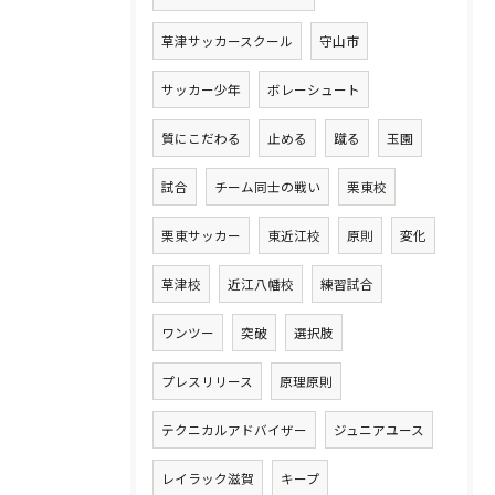
草津サッカースクール
守山市
サッカー少年
ボレーシュート
質にこだわる
止める
蹴る
玉園
試合
チーム同士の戦い
栗東校
栗東サッカー
東近江校
原則
変化
草津校
近江八幡校
練習試合
ワンツー
突破
選択肢
プレスリリース
原理原則
テクニカルアドバイザー
ジュニアユース
レイラック滋賀
キープ