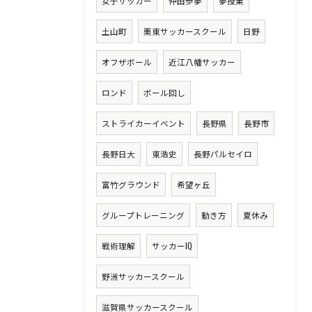
女子サッカー
仲田歩夢
夢授業
土山町
栗東サッカースクール
日野
オフザボール
近江八幡サッカー
ロンド
ボール回し
ストライカーイベント
長野県
長野市
長野日大
東浩史
長野パルセイロ
富竹グラウンド
希望ヶ丘
グループトレーニング
動き方
夏休み
戦術理解
サッカーIQ
野洲サッカースクール
滋賀県サッカースクール