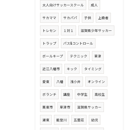
大人向けサッカースクール
成人
サカママ
サカパパ
子供
上級者
トレセン
１対１
滋賀県少年サッカー
トラップ
パス&コントロール
ボールキープ
テクニック
草津
近江八幡市
キック
タイミング
愛東
八幡
浅小井
オンライン
ボランチ
講座
中学生
高校生
栗東市
草津市
滋賀県サッカー
湖東
能登川
五箇荘
幼児