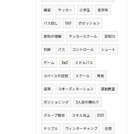
練習
サッカー
小学生
低学年
パス回し
1対1
ポゼッション
原則の理解
サッカースクール
認知力
判断
パス
コントロール
シュート
ゲーム
2vs2
ミドルパス
スペースの認知
スクール
単発
滋賀
コオーディネーション
運動教室
ポジショニング
3人目の関わり
グループ戦術
スキル向上
2対1
ドリブル
ウィンターキャンプ
合宿