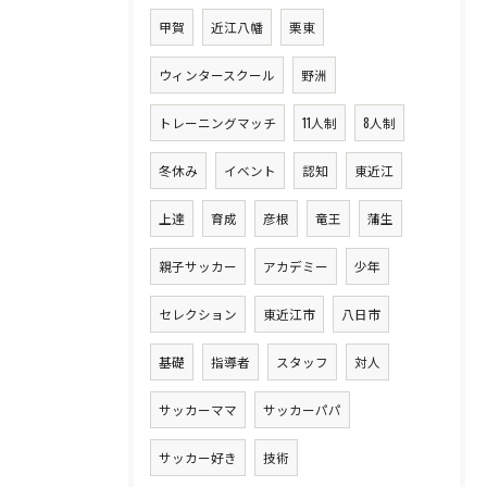
甲賀
近江八幡
栗東
ウィンタースクール
野洲
トレーニングマッチ
11人制
8人制
冬休み
イベント
認知
東近江
上達
育成
彦根
竜王
蒲生
親子サッカー
アカデミー
少年
セレクション
東近江市
八日市
基礎
指導者
スタッフ
対人
サッカーママ
サッカーパパ
サッカー好き
技術