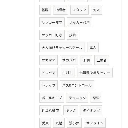
基礎
指導者
スタッフ
対人
サッカーママ
サッカーパパ
サッカー好き
技術
大人向けサッカースクール
成人
サカママ
サカパパ
子供
上級者
トレセン
１対１
滋賀県少年サッカー
トラップ
パス&コントロール
ボールキープ
テクニック
草津
近江八幡市
キック
タイミング
愛東
八幡
浅小井
オンライン