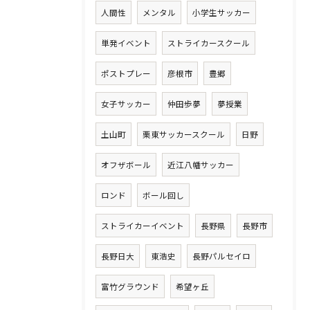
人間性
メンタル
小学生サッカー
単発イベント
ストライカースクール
ポストプレー
彦根市
豊郷
女子サッカー
仲田歩夢
夢授業
土山町
栗東サッカースクール
日野
オフザボール
近江八幡サッカー
ロンド
ボール回し
ストライカーイベント
長野県
長野市
長野日大
東浩史
長野パルセイロ
富竹グラウンド
希望ヶ丘