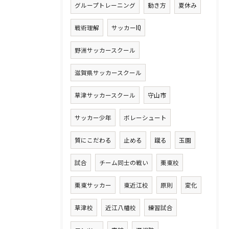
グループトレーニング
動き方
夏休み
戦術理解
サッカーIQ
野洲サッカースクール
滋賀県サッカースクール
草津サッカースクール
守山市
サッカー少年
ボレーシュート
質にこだわる
止める
蹴る
玉園
試合
チーム同士の戦い
栗東校
栗東サッカー
東近江校
原則
変化
草津校
近江八幡校
練習試合