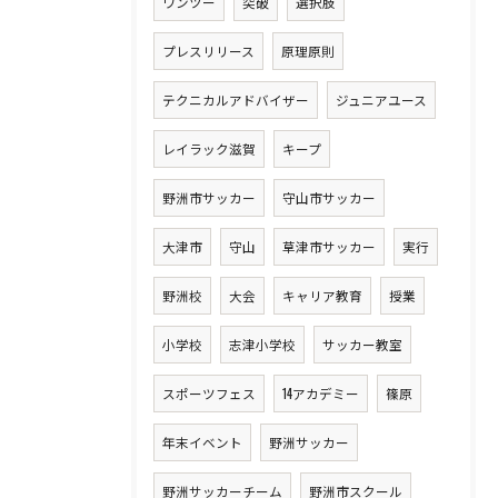
ワンツー
突破
選択肢
プレスリリース
原理原則
テクニカルアドバイザー
ジュニアユース
レイラック滋賀
キープ
野洲市サッカー
守山市サッカー
大津市
守山
草津市サッカー
実行
野洲校
大会
キャリア教育
授業
小学校
志津小学校
サッカー教室
スポーツフェス
14アカデミー
篠原
年末イベント
野洲サッカー
野洲サッカーチーム
野洲市スクール