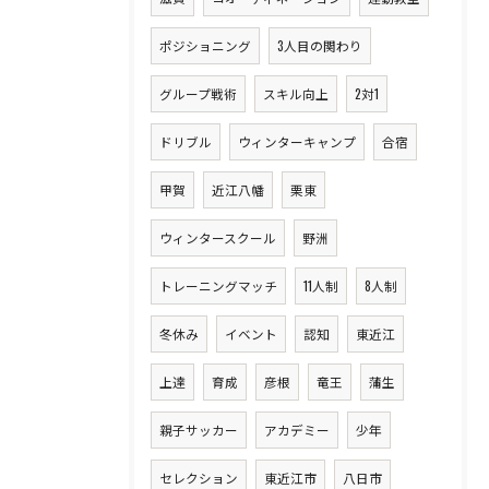
ポジショニング
3人目の関わり
グループ戦術
スキル向上
2対1
ドリブル
ウィンターキャンプ
合宿
甲賀
近江八幡
栗東
ウィンタースクール
野洲
トレーニングマッチ
11人制
8人制
冬休み
イベント
認知
東近江
上達
育成
彦根
竜王
蒲生
親子サッカー
アカデミー
少年
セレクション
東近江市
八日市