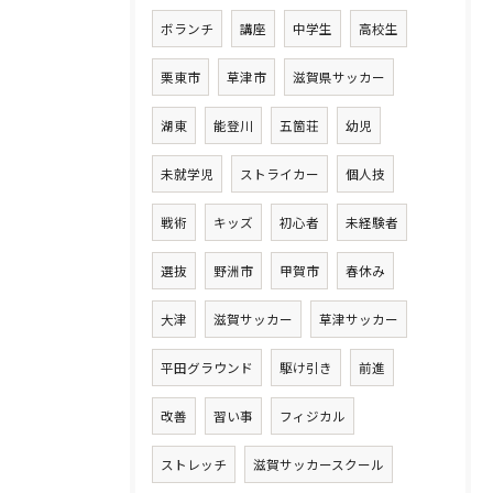
ボランチ
講座
中学生
高校生
栗東市
草津市
滋賀県サッカー
湖東
能登川
五箇荘
幼児
未就学児
ストライカー
個人技
戦術
キッズ
初心者
未経験者
選抜
野洲市
甲賀市
春休み
大津
滋賀サッカー
草津サッカー
平田グラウンド
駆け引き
前進
改善
習い事
フィジカル
ストレッチ
滋賀サッカースクール