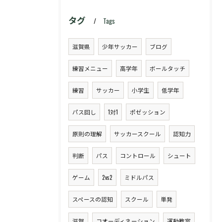
タグ
Tags
滋賀県
少年サッカー
ブログ
練習メニュー
高学年
ボールタッチ
練習
サッカー
小学生
低学年
パス回し
1対1
ポゼッション
原則の理解
サッカースクール
認知力
判断
パス
コントロール
シュート
ゲーム
2vs2
ミドルパス
スペースの認知
スクール
単発
滋賀
コオーディネーション
運動教室