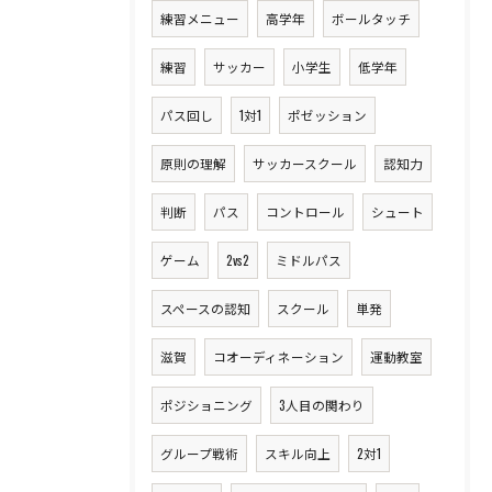
練習メニュー
高学年
ボールタッチ
練習
サッカー
小学生
低学年
パス回し
1対1
ポゼッション
原則の理解
サッカースクール
認知力
判断
パス
コントロール
シュート
ゲーム
2vs2
ミドルパス
スペースの認知
スクール
単発
滋賀
コオーディネーション
運動教室
ポジショニング
3人目の関わり
グループ戦術
スキル向上
2対1