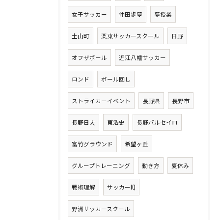
女子サッカー
仲田歩夢
夢授業
土山町
栗東サッカースクール
日野
オフザボール
近江八幡サッカー
ロンド
ボール回し
ストライカーイベント
長野県
長野市
長野日大
東浩史
長野パルセイロ
富竹グラウンド
希望ヶ丘
グループトレーニング
動き方
夏休み
戦術理解
サッカーIQ
野洲サッカースクール