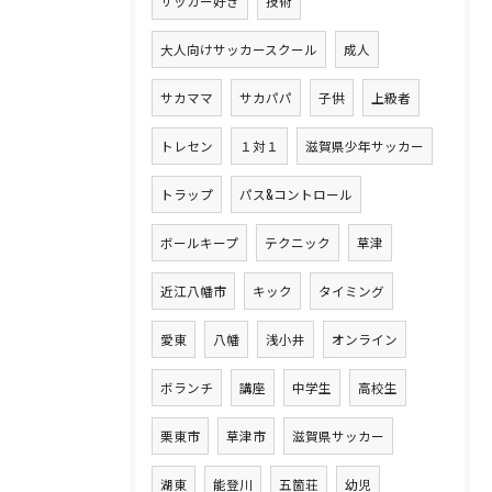
サッカー好き
技術
大人向けサッカースクール
成人
サカママ
サカパパ
子供
上級者
トレセン
１対１
滋賀県少年サッカー
トラップ
パス&コントロール
ボールキープ
テクニック
草津
近江八幡市
キック
タイミング
愛東
八幡
浅小井
オンライン
ボランチ
講座
中学生
高校生
栗東市
草津市
滋賀県サッカー
湖東
能登川
五箇荘
幼児