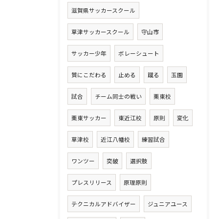
滋賀県サッカースクール
草津サッカースクール
守山市
サッカー少年
ボレーシュート
質にこだわる
止める
蹴る
玉園
試合
チーム同士の戦い
栗東校
栗東サッカー
東近江校
原則
変化
草津校
近江八幡校
練習試合
ワンツー
突破
選択肢
プレスリリース
原理原則
テクニカルアドバイザー
ジュニアユース