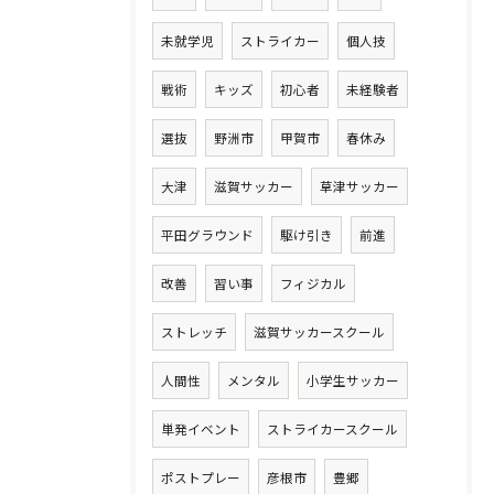
未就学児
ストライカー
個人技
戦術
キッズ
初心者
未経験者
選抜
野洲市
甲賀市
春休み
大津
滋賀サッカー
草津サッカー
平田グラウンド
駆け引き
前進
改善
習い事
フィジカル
ストレッチ
滋賀サッカースクール
人間性
メンタル
小学生サッカー
単発イベント
ストライカースクール
ポストプレー
彦根市
豊郷