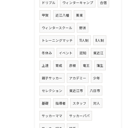
ドリブル
ウィンターキャンプ
合宿
甲賀
近江八幡
栗東
ウィンタースクール
野洲
トレーニングマッチ
11人制
8人制
冬休み
イベント
認知
東近江
上達
育成
彦根
竜王
蒲生
親子サッカー
アカデミー
少年
セレクション
東近江市
八日市
基礎
指導者
スタッフ
対人
サッカーママ
サッカーパパ