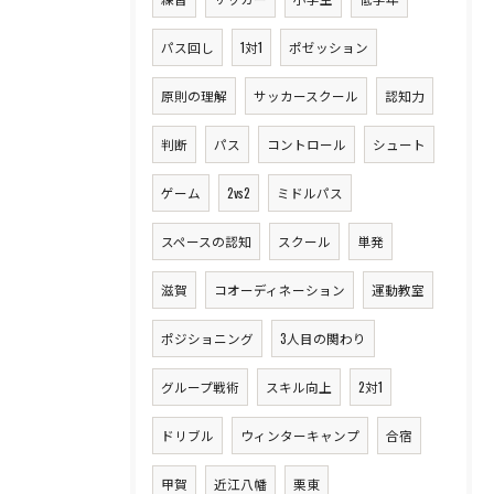
パス回し
1対1
ポゼッション
原則の理解
サッカースクール
認知力
判断
パス
コントロール
シュート
ゲーム
2vs2
ミドルパス
スペースの認知
スクール
単発
滋賀
コオーディネーション
運動教室
ポジショニング
3人目の関わり
グループ戦術
スキル向上
2対1
ドリブル
ウィンターキャンプ
合宿
甲賀
近江八幡
栗東