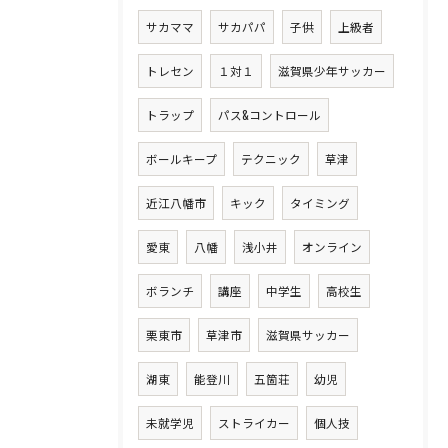
サカママ
サカパパ
子供
上級者
トレセン
１対１
滋賀県少年サッカー
トラップ
パス&コントロール
ボールキープ
テクニック
草津
近江八幡市
キック
タイミング
愛東
八幡
浅小井
オンライン
ボランチ
講座
中学生
高校生
栗東市
草津市
滋賀県サッカー
湖東
能登川
五箇荘
幼児
未就学児
ストライカー
個人技