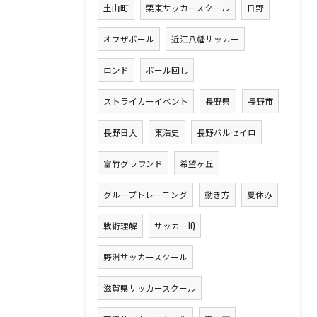
土山町
栗東サッカースクール
日野
オフザボール
近江八幡サッカー
ロンド
ボール回し
ストライカーイベント
長野県
長野市
長野日大
東浩史
長野パルセイロ
富竹グラウンド
希望ヶ丘
グループトレーニング
動き方
夏休み
戦術理解
サッカーIQ
野洲サッカースクール
滋賀県サッカースクール