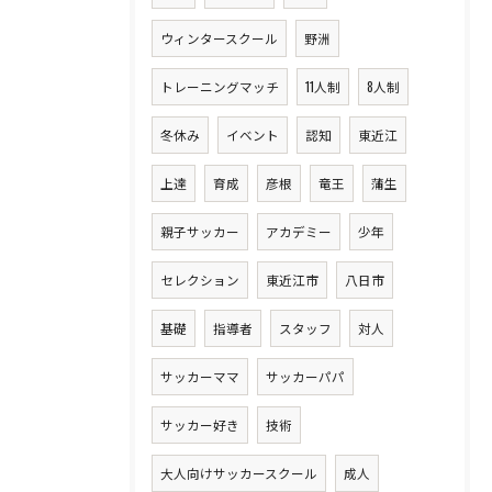
ウィンタースクール
野洲
トレーニングマッチ
11人制
8人制
冬休み
イベント
認知
東近江
上達
育成
彦根
竜王
蒲生
親子サッカー
アカデミー
少年
セレクション
東近江市
八日市
基礎
指導者
スタッフ
対人
サッカーママ
サッカーパパ
サッカー好き
技術
大人向けサッカースクール
成人