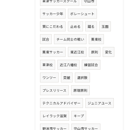
草津サッカースクール
守山市
サッカー少年
ボレーシュート
質にこだわる
止める
蹴る
玉園
試合
チーム同士の戦い
栗東校
栗東サッカー
東近江校
原則
変化
草津校
近江八幡校
練習試合
ワンツー
突破
選択肢
プレスリリース
原理原則
テクニカルアドバイザー
ジュニアユース
レイラック滋賀
キープ
野洲市サッカー
守山市サッカー