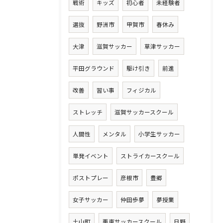
戦術
キッズ
初心者
未経験者
選抜
野洲市
甲賀市
春休み
大津
滋賀サッカー
草津サッカー
平田グラウンド
駆け引き
前進
改善
習い事
フィジカル
ストレッチ
滋賀サッカースクール
人間性
メンタル
小学生サッカー
単発イベント
ストライカースクール
ポストプレー
彦根市
豊郷
女子サッカー
仲田歩夢
夢授業
土山町
栗東サッカースクール
日野