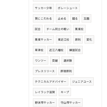
サッカー少年
ボレーシュート
質にこだわる
止める
蹴る
玉園
試合
チーム同士の戦い
栗東校
栗東サッカー
東近江校
原則
変化
草津校
近江八幡校
練習試合
ワンツー
突破
選択肢
プレスリリース
原理原則
テクニカルアドバイザー
ジュニアユース
レイラック滋賀
キープ
野洲市サッカー
守山市サッカー