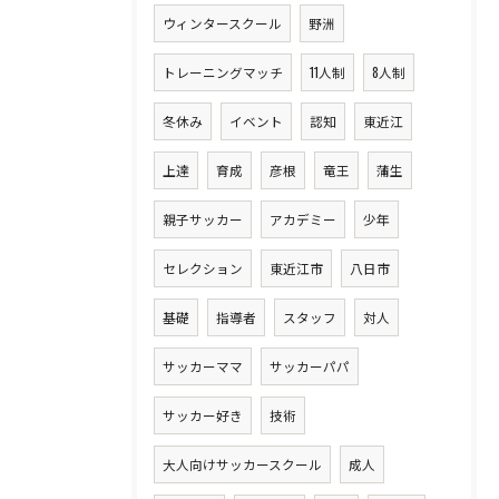
ウィンタースクール
野洲
トレーニングマッチ
11人制
8人制
冬休み
イベント
認知
東近江
上達
育成
彦根
竜王
蒲生
親子サッカー
アカデミー
少年
セレクション
東近江市
八日市
基礎
指導者
スタッフ
対人
サッカーママ
サッカーパパ
サッカー好き
技術
大人向けサッカースクール
成人