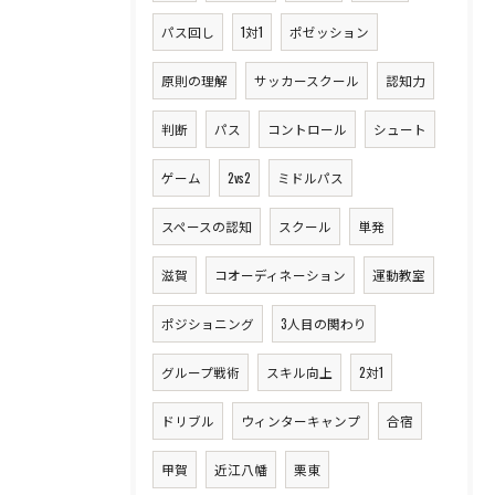
パス回し
1対1
ポゼッション
原則の理解
サッカースクール
認知力
判断
パス
コントロール
シュート
ゲーム
2vs2
ミドルパス
スペースの認知
スクール
単発
滋賀
コオーディネーション
運動教室
ポジショニング
3人目の関わり
グループ戦術
スキル向上
2対1
ドリブル
ウィンターキャンプ
合宿
甲賀
近江八幡
栗東