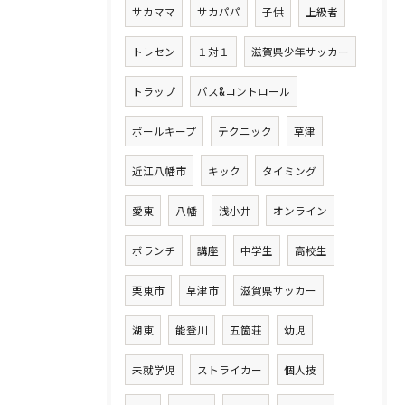
サカママ
サカパパ
子供
上級者
トレセン
１対１
滋賀県少年サッカー
トラップ
パス&コントロール
ボールキープ
テクニック
草津
近江八幡市
キック
タイミング
愛東
八幡
浅小井
オンライン
ボランチ
講座
中学生
高校生
栗東市
草津市
滋賀県サッカー
湖東
能登川
五箇荘
幼児
未就学児
ストライカー
個人技