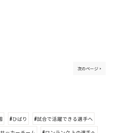
次のページ >
園
#ひばり
#試合で活躍できる選手へ
市サッカーチーム
#ワンランク上の選手へ