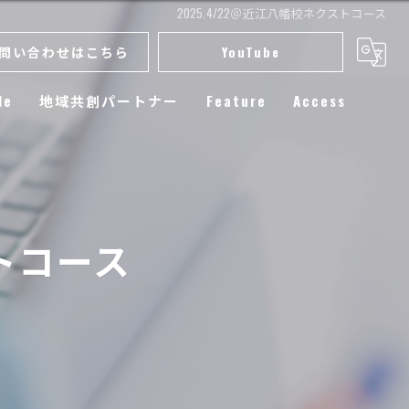
2025.4/22＠近江八幡校ネクストコース
問い合わせはこちら
YouTube
le
地域共創パートナー
Feature
Access
スクール
小学生
ストコース
練習
選手育成