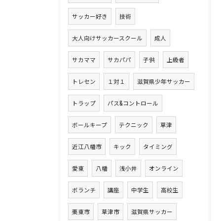
サッカー好き
技術
大人向けサッカースクール
成人
サカママ
サカパパ
子供
上級者
トレセン
１対１
滋賀県少年サッカー
トラップ
パス&コントロール
ボールキープ
テクニック
草津
近江八幡市
キック
タイミング
愛東
八幡
浅小井
オンライン
ボランチ
講座
中学生
高校生
栗東市
草津市
滋賀県サッカー