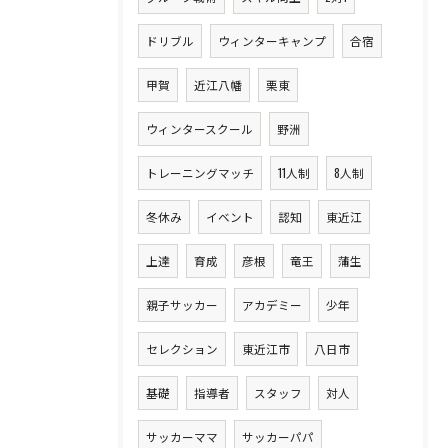
ドリブル
ウィンターキャンプ
合宿
甲賀
近江八幡
栗東
ウィンタースクール
野洲
トレーニングマッチ
11人制
8人制
冬休み
イベント
認知
東近江
上達
育成
彦根
竜王
蒲生
親子サッカー
アカデミー
少年
セレクション
東近江市
八日市
基礎
指導者
スタッフ
対人
サッカーママ
サッカーパパ