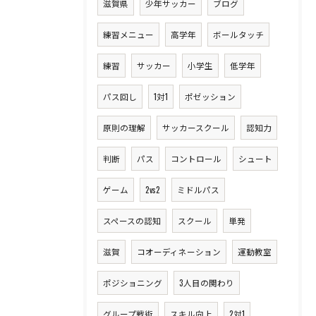
滋賀県
少年サッカー
ブログ
練習メニュー
高学年
ボールタッチ
練習
サッカー
小学生
低学年
パス回し
1対1
ポゼッション
原則の理解
サッカースクール
認知力
判断
パス
コントロール
シュート
ゲーム
2vs2
ミドルパス
スペースの認知
スクール
単発
滋賀
コオーディネーション
運動教室
ポジショニング
3人目の関わり
グループ戦術
スキル向上
2対1