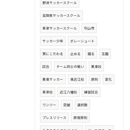
野洲サッカースクール
滋賀県サッカースクール
草津サッカースクール
守山市
サッカー少年
ボレーシュート
質にこだわる
止める
蹴る
玉園
試合
チーム同士の戦い
栗東校
栗東サッカー
東近江校
原則
変化
草津校
近江八幡校
練習試合
ワンツー
突破
選択肢
プレスリリース
原理原則