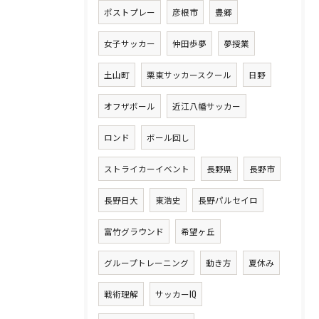
ポストプレー
彦根市
豊郷
女子サッカー
仲田歩夢
夢授業
土山町
栗東サッカースクール
日野
オフザボール
近江八幡サッカー
ロンド
ボール回し
ストライカーイベント
長野県
長野市
長野日大
東浩史
長野パルセイロ
富竹グラウンド
希望ヶ丘
グループトレーニング
動き方
夏休み
戦術理解
サッカーIQ