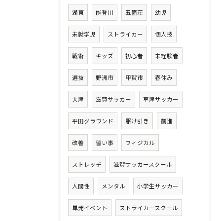
湖東
能登川
五箇荘
幼児
未就学児
ストライカー
個人技
戦術
キッズ
初心者
未経験者
選抜
野洲市
甲賀市
春休み
大津
滋賀サッカー
草津サッカー
平田グラウンド
駆け引き
前進
改善
習い事
フィジカル
ストレッチ
滋賀サッカースクール
人間性
メンタル
小学生サッカー
単発イベント
ストライカースクール