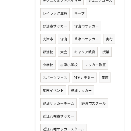
テクニカルアドバイザー
ジュニアユース
レイラック滋賀
キープ
野洲市サッカー
守山市サッカー
大津市
守山
草津市サッカー
実行
野洲校
大会
キャリア教育
授業
小学校
志津小学校
サッカー教室
スポーツフェス
14アカデミー
篠原
年末イベント
野洲サッカー
野洲サッカーチーム
野洲市スクール
近江八幡市サッカー
近江八幡サッカースクール