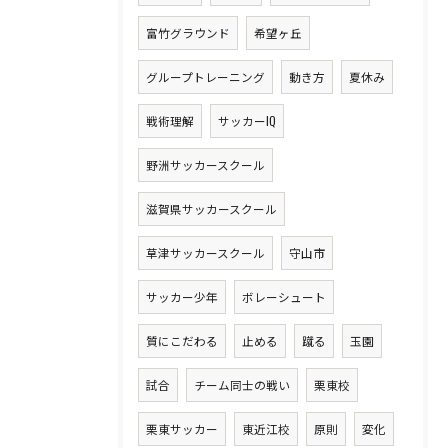
富竹グラウンド
希望ヶ丘
グループトレーニング
動き方
夏休み
戦術理解
サッカーIQ
野洲サッカースクール
滋賀県サッカースクール
草津サッカースクール
守山市
サッカー少年
ボレーシュート
質にこだわる
止める
蹴る
玉園
試合
チーム同士の戦い
栗東校
栗東サッカー
東近江校
原則
変化