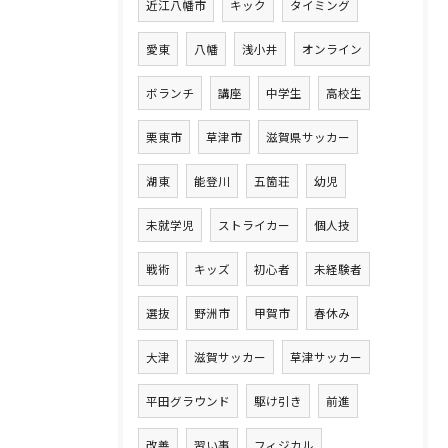
近江八幡市
キック
タイミング
愛東
八幡
浅小井
オンライン
ボランチ
講座
中学生
高校生
栗東市
草津市
滋賀県サッカー
湖東
能登川
五箇荘
幼児
未就学児
ストライカー
個人技
戦術
キッズ
初心者
未経験者
選抜
野洲市
甲賀市
春休み
大津
滋賀サッカー
草津サッカー
平田グラウンド
駆け引き
前進
改善
習い事
フィジカル