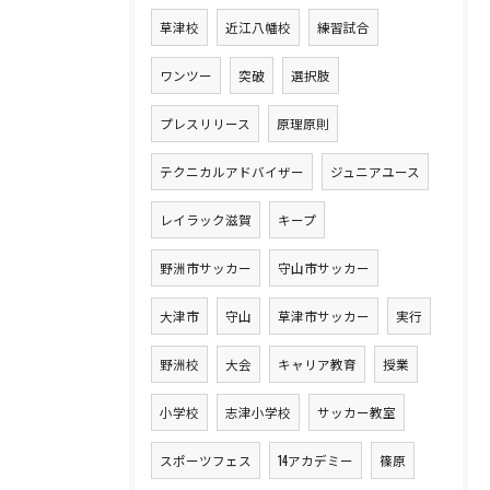
草津校
近江八幡校
練習試合
ワンツー
突破
選択肢
プレスリリース
原理原則
テクニカルアドバイザー
ジュニアユース
レイラック滋賀
キープ
野洲市サッカー
守山市サッカー
大津市
守山
草津市サッカー
実行
野洲校
大会
キャリア教育
授業
小学校
志津小学校
サッカー教室
スポーツフェス
14アカデミー
篠原