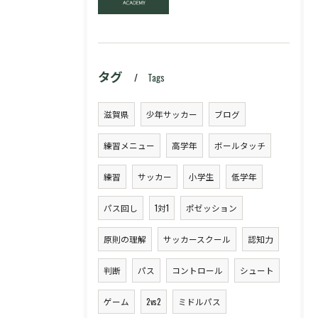
タグ
Tags
滋賀県
少年サッカー
ブログ
練習メニュー
高学年
ボールタッチ
練習
サッカー
小学生
低学年
パス回し
1対1
ポゼッション
原則の理解
サッカースクール
認知力
判断
パス
コントロール
シュート
ゲーム
2vs2
ミドルパス