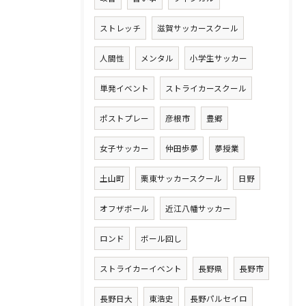
ストレッチ
滋賀サッカースクール
人間性
メンタル
小学生サッカー
単発イベント
ストライカースクール
ポストプレー
彦根市
豊郷
女子サッカー
仲田歩夢
夢授業
土山町
栗東サッカースクール
日野
オフザボール
近江八幡サッカー
ロンド
ボール回し
ストライカーイベント
長野県
長野市
長野日大
東浩史
長野パルセイロ