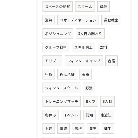
スペースの認知
スクール
単発
滋賀
コオーディネーション
運動教室
ポジショニング
3人目の関わり
グループ戦術
スキル向上
2対1
ドリブル
ウィンターキャンプ
合宿
甲賀
近江八幡
栗東
ウィンタースクール
野洲
トレーニングマッチ
11人制
8人制
冬休み
イベント
認知
東近江
上達
育成
彦根
竜王
蒲生