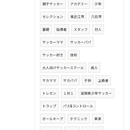
親子サッカー
アカデミー
少年
セレクション
東近江市
八日市
基礎
指導者
スタッフ
対人
サッカーママ
サッカーパパ
サッカー好き
技術
大人向けサッカースクール
成人
サカママ
サカパパ
子供
上級者
トレセン
１対１
滋賀県少年サッカー
トラップ
パス&コントロール
ボールキープ
テクニック
草津