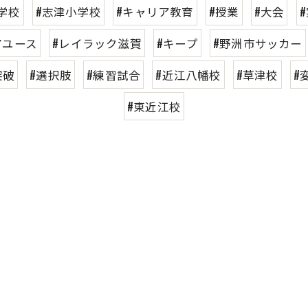
学校
#志津小学校
#キャリア教育
#授業
#大会
アユース
#レイラック滋賀
#キープ
#野洲市サッカー
突破
#選択肢
#練習試合
#近江八幡校
#草津校
#
#東近江校