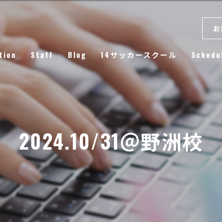
お
tion
Staff
Blog
14サッカースクール
Schedu
Column
2024.10/31＠野洲校