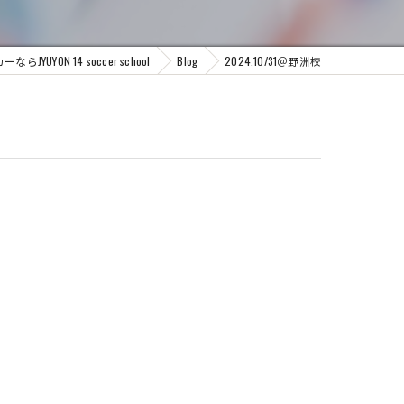
UYON 14 soccer school
Blog
2024.10/31＠野洲校