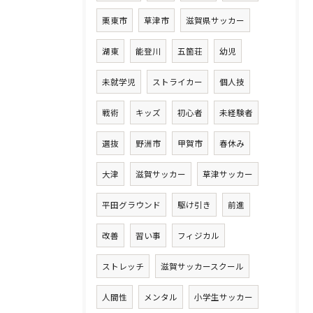
栗東市
草津市
滋賀県サッカー
湖東
能登川
五箇荘
幼児
未就学児
ストライカー
個人技
戦術
キッズ
初心者
未経験者
選抜
野洲市
甲賀市
春休み
大津
滋賀サッカー
草津サッカー
平田グラウンド
駆け引き
前進
改善
習い事
フィジカル
ストレッチ
滋賀サッカースクール
人間性
メンタル
小学生サッカー