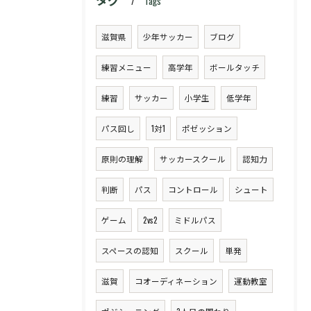
Tags
滋賀県
少年サッカー
ブログ
練習メニュー
高学年
ボールタッチ
練習
サッカー
小学生
低学年
パス回し
1対1
ポゼッション
原則の理解
サッカースクール
認知力
判断
パス
コントロール
シュート
ゲーム
2vs2
ミドルパス
スペースの認知
スクール
単発
滋賀
コオーディネーション
運動教室