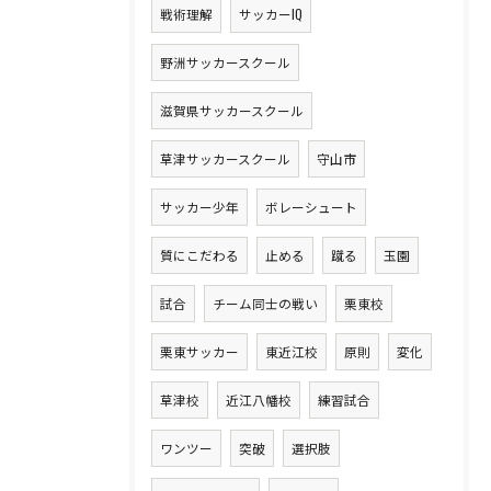
戦術理解
サッカーIQ
野洲サッカースクール
滋賀県サッカースクール
草津サッカースクール
守山市
サッカー少年
ボレーシュート
質にこだわる
止める
蹴る
玉園
試合
チーム同士の戦い
栗東校
栗東サッカー
東近江校
原則
変化
草津校
近江八幡校
練習試合
ワンツー
突破
選択肢