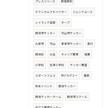
プレスリリース
原理原則
テクニカルアドバイザー
ジュニアユース
レイラック滋賀
キープ
野洲市サッカー
守山市サッカー
大津市
守山
草津市サッカー
実行
野洲校
大会
キャリア教育
授業
小学校
志津小学校
サッカー教室
スポーツフェス
14アカデミー
篠原
年末イベント
野洲サッカー
野洲サッカーチーム
野洲市スクール
近江八幡市サッカー