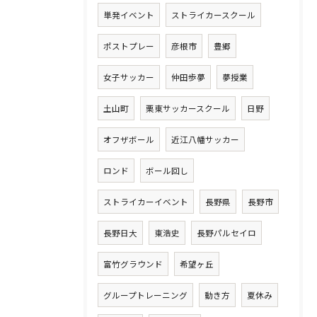
単発イベント
ストライカースクール
ポストプレー
彦根市
豊郷
女子サッカー
仲田歩夢
夢授業
土山町
栗東サッカースクール
日野
オフザボール
近江八幡サッカー
ロンド
ボール回し
ストライカーイベント
長野県
長野市
長野日大
東浩史
長野パルセイロ
富竹グラウンド
希望ヶ丘
グループトレーニング
動き方
夏休み