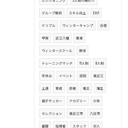
ポジショニング
3人目の関わり
グループ戦術
スキル向上
2対1
ドリブル
ウィンターキャンプ
合宿
甲賀
近江八幡
栗東
ウィンタースクール
野洲
トレーニングマッチ
11人制
8人制
冬休み
イベント
認知
東近江
上達
育成
彦根
竜王
蒲生
親子サッカー
アカデミー
少年
セレクション
東近江市
八日市
基礎
指導者
スタッフ
対人