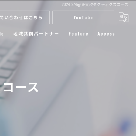
2024.9/4@栗東校タクティクスコース
問い合わせはこちら
YouTube
le
地域共創パートナー
Feature
Access
スクール
小学生
スコース
練習
選手育成