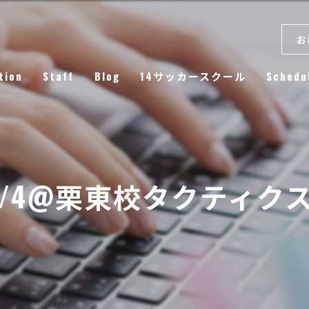
お
tion
Staff
Blog
14サッカースクール
Schedu
Column
4.9/4@栗東校タクティク