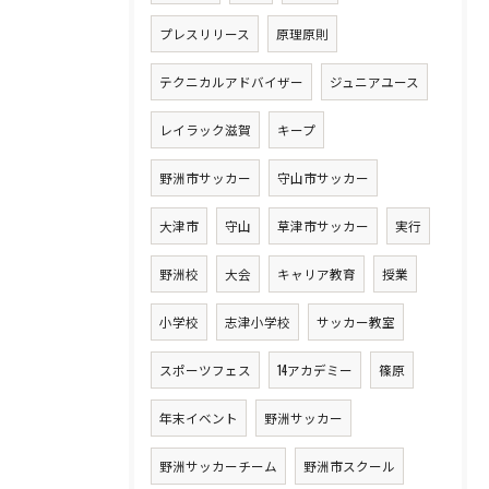
プレスリリース
原理原則
テクニカルアドバイザー
ジュニアユース
レイラック滋賀
キープ
野洲市サッカー
守山市サッカー
大津市
守山
草津市サッカー
実行
野洲校
大会
キャリア教育
授業
小学校
志津小学校
サッカー教室
スポーツフェス
14アカデミー
篠原
年末イベント
野洲サッカー
野洲サッカーチーム
野洲市スクール