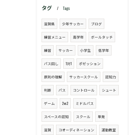
タグ
Tags
滋賀県
少年サッカー
ブログ
練習メニュー
高学年
ボールタッチ
練習
サッカー
小学生
低学年
パス回し
1対1
ポゼッション
原則の理解
サッカースクール
認知力
判断
パス
コントロール
シュート
ゲーム
2vs2
ミドルパス
スペースの認知
スクール
単発
滋賀
コオーディネーション
運動教室