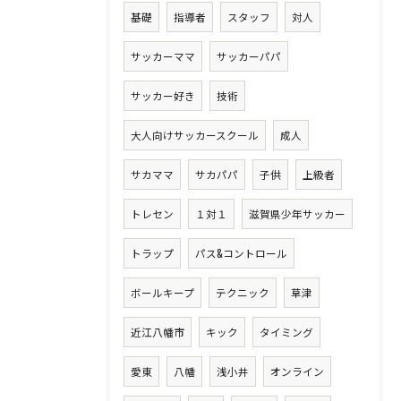
基礎
指導者
スタッフ
対人
サッカーママ
サッカーパパ
サッカー好き
技術
大人向けサッカースクール
成人
サカママ
サカパパ
子供
上級者
トレセン
１対１
滋賀県少年サッカー
トラップ
パス&コントロール
ボールキープ
テクニック
草津
近江八幡市
キック
タイミング
愛東
八幡
浅小井
オンライン