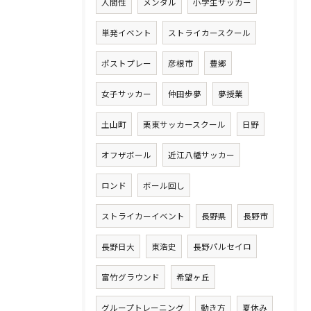
人間性
メンタル
小学生サッカー
単発イベント
ストライカースクール
ポストプレー
彦根市
豊郷
女子サッカー
仲田歩夢
夢授業
土山町
栗東サッカースクール
日野
オフザボール
近江八幡サッカー
ロンド
ボール回し
ストライカーイベント
長野県
長野市
長野日大
東浩史
長野パルセイロ
富竹グラウンド
希望ヶ丘
グループトレーニング
動き方
夏休み