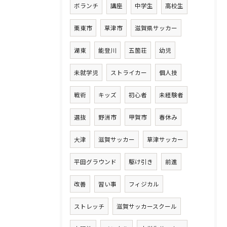
ボランチ
講座
中学生
高校生
栗東市
草津市
滋賀県サッカー
湖東
能登川
五箇荘
幼児
未就学児
ストライカー
個人技
戦術
キッズ
初心者
未経験者
選抜
野洲市
甲賀市
春休み
大津
滋賀サッカー
草津サッカー
平田グラウンド
駆け引き
前進
改善
習い事
フィジカル
ストレッチ
滋賀サッカースクール