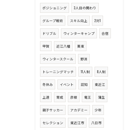
ポジショニング
3人目の関わり
グループ戦術
スキル向上
2対1
ドリブル
ウィンターキャンプ
合宿
甲賀
近江八幡
栗東
ウィンタースクール
野洲
トレーニングマッチ
11人制
8人制
冬休み
イベント
認知
東近江
上達
育成
彦根
竜王
蒲生
親子サッカー
アカデミー
少年
セレクション
東近江市
八日市