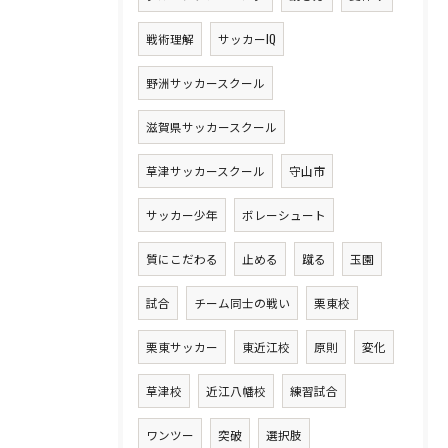
戦術理解
サッカーIQ
野洲サッカースクール
滋賀県サッカースクール
草津サッカースクール
守山市
サッカー少年
ボレーシュート
質にこだわる
止める
蹴る
玉園
試合
チーム同士の戦い
栗東校
栗東サッカー
東近江校
原則
変化
草津校
近江八幡校
練習試合
ワンツー
突破
選択肢