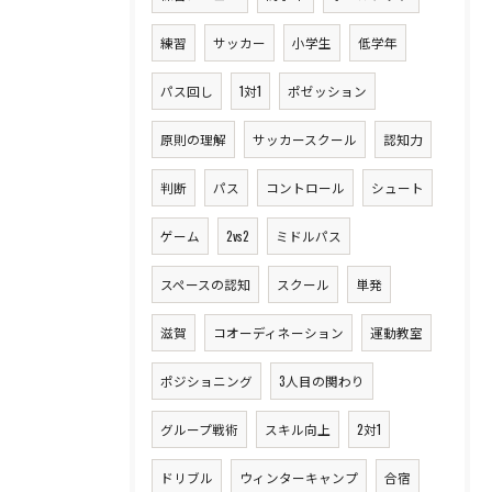
練習
サッカー
小学生
低学年
パス回し
1対1
ポゼッション
原則の理解
サッカースクール
認知力
判断
パス
コントロール
シュート
ゲーム
2vs2
ミドルパス
スペースの認知
スクール
単発
滋賀
コオーディネーション
運動教室
ポジショニング
3人目の関わり
グループ戦術
スキル向上
2対1
ドリブル
ウィンターキャンプ
合宿