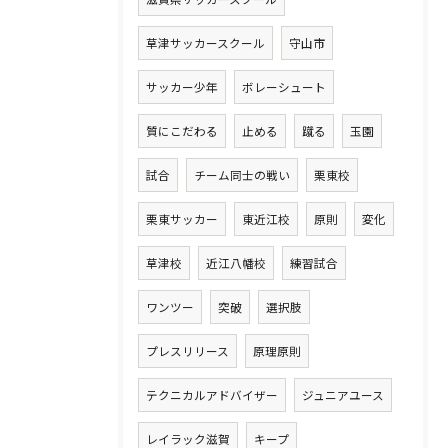
草津サッカースクール
守山市
サッカー少年
ボレーシュート
質にこだわる
止める
蹴る
玉園
試合
チーム同士の戦い
栗東校
栗東サッカー
東近江校
原則
変化
草津校
近江八幡校
練習試合
ワンツー
突破
選択肢
プレスリリース
原理原則
テクニカルアドバイザー
ジュニアユース
レイラック滋賀
キープ