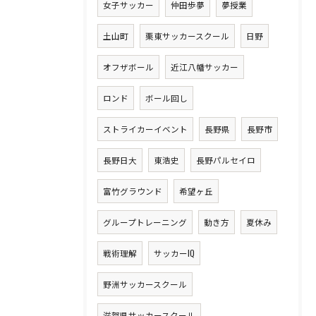
女子サッカー
仲田歩夢
夢授業
土山町
栗東サッカースクール
日野
オフザボール
近江八幡サッカー
ロンド
ボール回し
ストライカーイベント
長野県
長野市
長野日大
東浩史
長野パルセイロ
富竹グラウンド
希望ヶ丘
グループトレーニング
動き方
夏休み
戦術理解
サッカーIQ
野洲サッカースクール
滋賀県サッカースクール