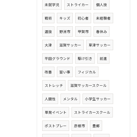
未就学児
ストライカー
個人技
戦術
キッズ
初心者
未経験者
選抜
野洲市
甲賀市
春休み
大津
滋賀サッカー
草津サッカー
平田グラウンド
駆け引き
前進
改善
習い事
フィジカル
ストレッチ
滋賀サッカースクール
人間性
メンタル
小学生サッカー
単発イベント
ストライカースクール
ポストプレー
彦根市
豊郷