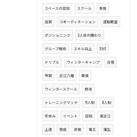
スペースの認知
スクール
単発
滋賀
コオーディネーション
運動教室
ポジショニング
3人目の関わり
グループ戦術
スキル向上
2対1
ドリブル
ウィンターキャンプ
合宿
甲賀
近江八幡
栗東
ウィンタースクール
野洲
トレーニングマッチ
11人制
8人制
冬休み
イベント
認知
東近江
上達
育成
彦根
竜王
蒲生