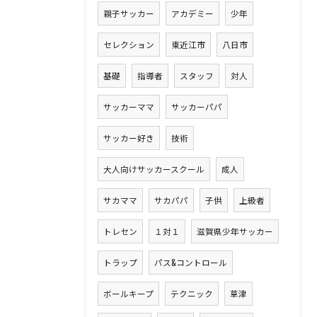
親子サッカー
アカデミー
少年
セレクション
東近江市
八日市
基礎
指導者
スタッフ
対人
サッカーママ
サッカーパパ
サッカー好き
技術
大人向けサッカースクール
成人
サカママ
サカパパ
子供
上級者
トレセン
１対１
滋賀県少年サッカー
トラップ
パス&コントロール
ボールキープ
テクニック
草津