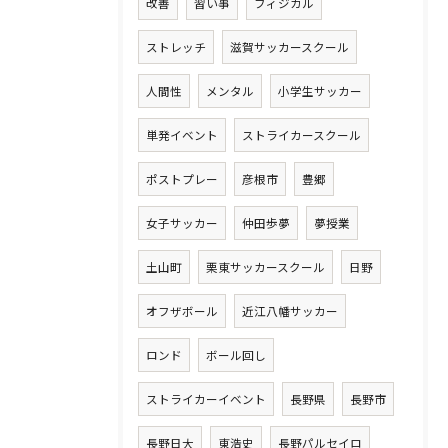
改善
習い事
フィジカル
ストレッチ
滋賀サッカースクール
人間性
メンタル
小学生サッカー
単発イベント
ストライカースクール
ポストプレー
彦根市
豊郷
女子サッカー
仲田歩夢
夢授業
土山町
栗東サッカースクール
日野
オフザボール
近江八幡サッカー
ロンド
ボール回し
ストライカーイベント
長野県
長野市
長野日大
東浩史
長野パルセイロ