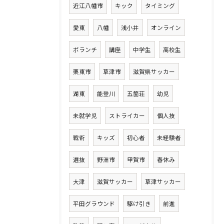
近江八幡市
キック
タイミング
愛東
八幡
浅小井
オンライン
ボランチ
講座
中学生
高校生
栗東市
草津市
滋賀県サッカー
湖東
能登川
五箇荘
幼児
未就学児
ストライカー
個人技
戦術
キッズ
初心者
未経験者
選抜
野洲市
甲賀市
春休み
大津
滋賀サッカー
草津サッカー
平田グラウンド
駆け引き
前進