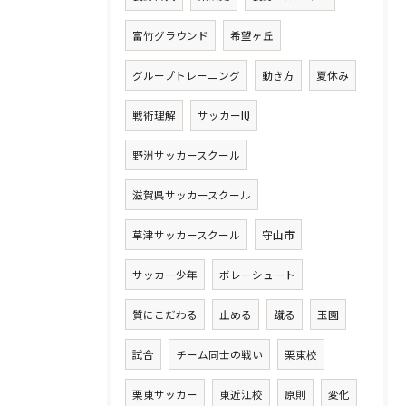
富竹グラウンド
希望ヶ丘
グループトレーニング
動き方
夏休み
戦術理解
サッカーIQ
野洲サッカースクール
滋賀県サッカースクール
草津サッカースクール
守山市
サッカー少年
ボレーシュート
質にこだわる
止める
蹴る
玉園
試合
チーム同士の戦い
栗東校
栗東サッカー
東近江校
原則
変化