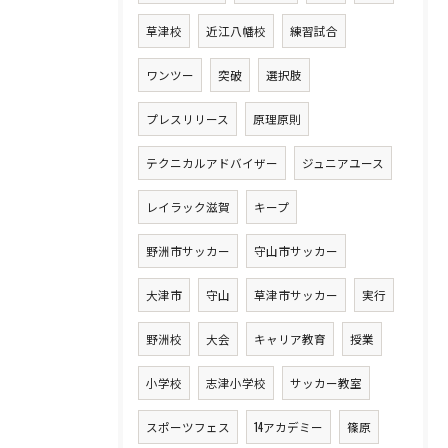
草津校
近江八幡校
練習試合
ワンツー
突破
選択肢
プレスリリース
原理原則
テクニカルアドバイザー
ジュニアユース
レイラック滋賀
キープ
野洲市サッカー
守山市サッカー
大津市
守山
草津市サッカー
実行
野洲校
大会
キャリア教育
授業
小学校
志津小学校
サッカー教室
スポーツフェス
14アカデミー
篠原