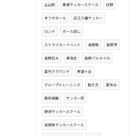
土山町
栗東サッカースクール
日野
オフザボール
近江八幡サッカー
ロンド
ボール回し
ストライカーイベント
長野県
長野市
長野日大
東浩史
長野パルセイロ
富竹グラウンド
希望ヶ丘
グループトレーニング
動き方
夏休み
戦術理解
サッカーIQ
野洲サッカースクール
滋賀県サッカースクール