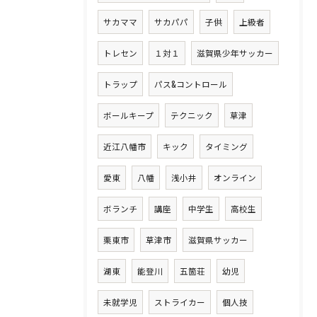
サカママ
サカパパ
子供
上級者
トレセン
１対１
滋賀県少年サッカー
トラップ
パス&コントロール
ボールキープ
テクニック
草津
近江八幡市
キック
タイミング
愛東
八幡
浅小井
オンライン
ボランチ
講座
中学生
高校生
栗東市
草津市
滋賀県サッカー
湖東
能登川
五箇荘
幼児
未就学児
ストライカー
個人技