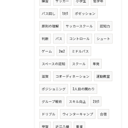
練習
サッカー
小学生
低学年
パス回し
1対1
ポゼッション
原則の理解
サッカースクール
認知力
判断
パス
コントロール
シュート
ゲーム
2vs2
ミドルパス
スペースの認知
スクール
単発
滋賀
コオーディネーション
運動教室
ポジショニング
3人目の関わり
グループ戦術
スキル向上
2対1
ドリブル
ウィンターキャンプ
合宿
甲賀
近江八幡
栗東