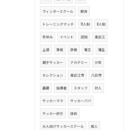
ウィンタースクール
野洲
トレーニングマッチ
11人制
8人制
冬休み
イベント
認知
東近江
上達
育成
彦根
竜王
蒲生
親子サッカー
アカデミー
少年
セレクション
東近江市
八日市
基礎
指導者
スタッフ
対人
サッカーママ
サッカーパパ
サッカー好き
技術
大人向けサッカースクール
成人