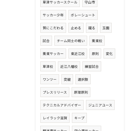
草津サッカースクール
守山市
サッカー少年
ボレーシュート
質にこだわる
止める
蹴る
玉園
試合
チーム同士の戦い
栗東校
栗東サッカー
東近江校
原則
変化
草津校
近江八幡校
練習試合
ワンツー
突破
選択肢
プレスリリース
原理原則
テクニカルアドバイザー
ジュニアユース
レイラック滋賀
キープ
野洲市サッカー
守山市サッカー