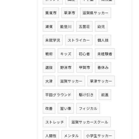
栗東市
草津市
滋賀県サッカー
湖東
能登川
五箇荘
幼児
未就学児
ストライカー
個人技
戦術
キッズ
初心者
未経験者
選抜
野洲市
甲賀市
春休み
大津
滋賀サッカー
草津サッカー
平田グラウンド
駆け引き
前進
改善
習い事
フィジカル
ストレッチ
滋賀サッカースクール
人間性
メンタル
小学生サッカー