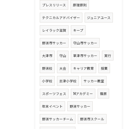
プレスリリース
原理原則
テクニカルアドバイザー
ジュニアユース
レイラック滋賀
キープ
野洲市サッカー
守山市サッカー
大津市
守山
草津市サッカー
実行
野洲校
大会
キャリア教育
授業
小学校
志津小学校
サッカー教室
スポーツフェス
14アカデミー
篠原
年末イベント
野洲サッカー
野洲サッカーチーム
野洲市スクール