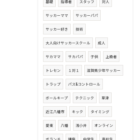
基礎
指導者
スタッフ
対人
サッカーママ
サッカーパパ
サッカー好き
技術
大人向けサッカースクール
成人
サカママ
サカパパ
子供
上級者
トレセン
１対１
滋賀県少年サッカー
トラップ
パス&コントロール
ボールキープ
テクニック
草津
近江八幡市
キック
タイミング
愛東
八幡
浅小井
オンライン
ボランチ
講座
中学生
高校生