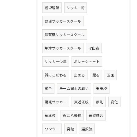
戦術理解
サッカーIQ
野洲サッカースクール
滋賀県サッカースクール
草津サッカースクール
守山市
サッカー少年
ボレーシュート
質にこだわる
止める
蹴る
玉園
試合
チーム同士の戦い
栗東校
栗東サッカー
東近江校
原則
変化
草津校
近江八幡校
練習試合
ワンツー
突破
選択肢