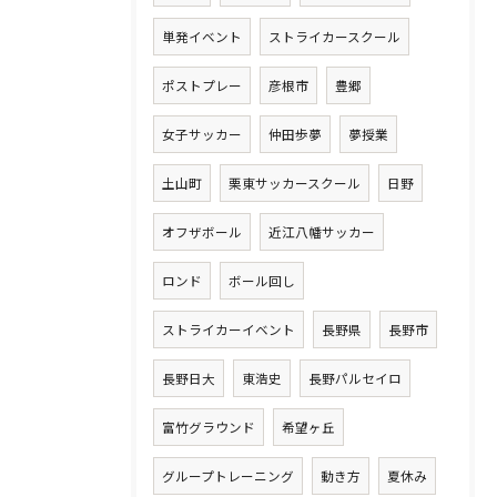
単発イベント
ストライカースクール
ポストプレー
彦根市
豊郷
女子サッカー
仲田歩夢
夢授業
土山町
栗東サッカースクール
日野
オフザボール
近江八幡サッカー
ロンド
ボール回し
ストライカーイベント
長野県
長野市
長野日大
東浩史
長野パルセイロ
富竹グラウンド
希望ヶ丘
グループトレーニング
動き方
夏休み