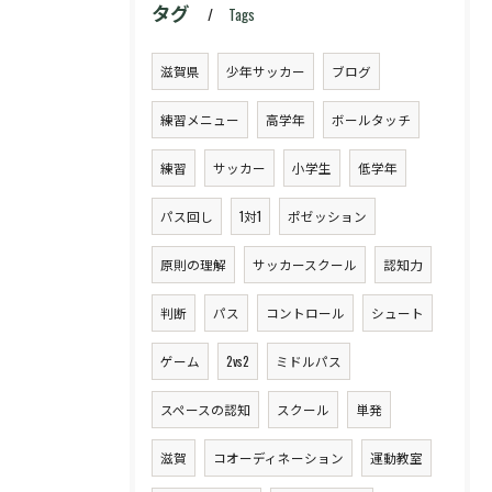
タグ
Tags
滋賀県
少年サッカー
ブログ
練習メニュー
高学年
ボールタッチ
練習
サッカー
小学生
低学年
パス回し
1対1
ポゼッション
原則の理解
サッカースクール
認知力
判断
パス
コントロール
シュート
ゲーム
2vs2
ミドルパス
スペースの認知
スクール
単発
滋賀
コオーディネーション
運動教室