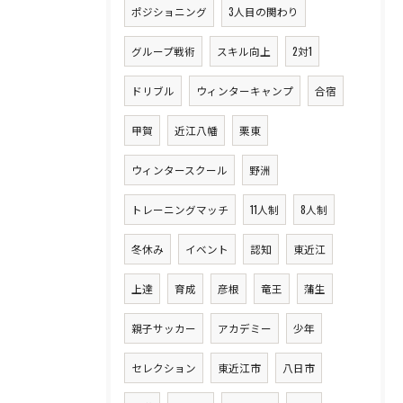
ポジショニング
3人目の関わり
グループ戦術
スキル向上
2対1
ドリブル
ウィンターキャンプ
合宿
甲賀
近江八幡
栗東
ウィンタースクール
野洲
トレーニングマッチ
11人制
8人制
冬休み
イベント
認知
東近江
上達
育成
彦根
竜王
蒲生
親子サッカー
アカデミー
少年
セレクション
東近江市
八日市