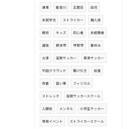
湖東
能登川
五箇荘
幼児
未就学児
ストライカー
個人技
戦術
キッズ
初心者
未経験者
選抜
野洲市
甲賀市
春休み
大津
滋賀サッカー
草津サッカー
平田グラウンド
駆け引き
前進
改善
習い事
フィジカル
ストレッチ
滋賀サッカースクール
人間性
メンタル
小学生サッカー
単発イベント
ストライカースクール