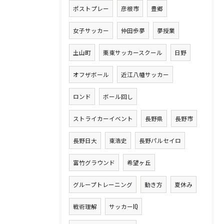
ポストプレー
彦根市
豊郷
女子サッカー
仲田歩夢
夢授業
土山町
栗東サッカースクール
日野
オフザボール
近江八幡サッカー
ロンド
ボール回し
ストライカーイベント
長野県
長野市
長野日大
東浩史
長野パルセイロ
富竹グラウンド
希望ヶ丘
グループトレーニング
動き方
夏休み
戦術理解
サッカーIQ