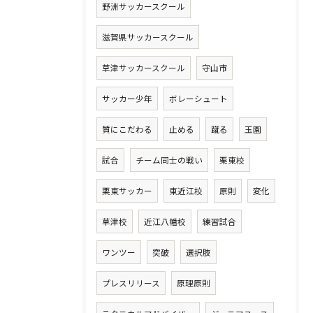
野洲サッカースクール
滋賀県サッカースクール
草津サッカースクール
守山市
サッカー少年
ボレーシュート
質にこだわる
止める
蹴る
玉園
試合
チーム同士の戦い
栗東校
栗東サッカー
東近江校
原則
変化
草津校
近江八幡校
練習試合
ワンツー
突破
選択肢
プレスリリース
原理原則