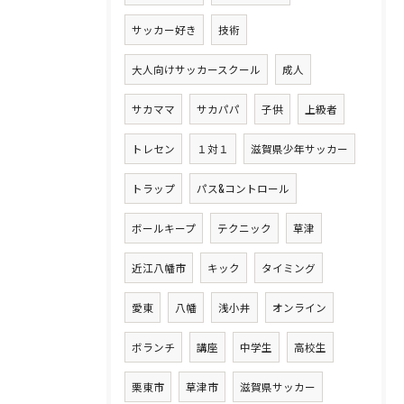
サッカー好き
技術
大人向けサッカースクール
成人
サカママ
サカパパ
子供
上級者
トレセン
１対１
滋賀県少年サッカー
トラップ
パス&コントロール
ボールキープ
テクニック
草津
近江八幡市
キック
タイミング
愛東
八幡
浅小井
オンライン
ボランチ
講座
中学生
高校生
栗東市
草津市
滋賀県サッカー