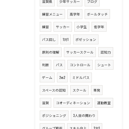
滋賀県
少年サッカー
ブログ
練習メニュー
高学年
ボールタッチ
練習
サッカー
小学生
低学年
パス回し
1対1
ポゼッション
原則の理解
サッカースクール
認知力
判断
パス
コントロール
シュート
ゲーム
2vs2
ミドルパス
スペースの認知
スクール
単発
滋賀
コオーディネーション
運動教室
ポジショニング
3人目の関わり
グループ戦術
スキル向上
2対1