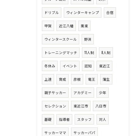
ドリブル
ウィンターキャンプ
合宿
甲賀
近江八幡
栗東
ウィンタースクール
野洲
トレーニングマッチ
11人制
8人制
冬休み
イベント
認知
東近江
上達
育成
彦根
竜王
蒲生
親子サッカー
アカデミー
少年
セレクション
東近江市
八日市
基礎
指導者
スタッフ
対人
サッカーママ
サッカーパパ