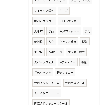
テクニカルアドバイザー
ジュニアユース
レイラック滋賀
キープ
野洲市サッカー
守山市サッカー
大津市
守山
草津市サッカー
実行
野洲校
大会
キャリア教育
授業
小学校
志津小学校
サッカー教室
スポーツフェス
14アカデミー
篠原
年末イベント
野洲サッカー
野洲サッカーチーム
野洲市スクール
近江八幡市サッカー
近江八幡サッカースクール