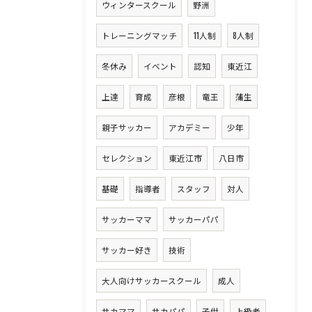
ウィンタースクール
野洲
トレーニングマッチ
11人制
8人制
冬休み
イベント
認知
東近江
上達
育成
彦根
竜王
蒲生
親子サッカー
アカデミー
少年
セレクション
東近江市
八日市
基礎
指導者
スタッフ
対人
サッカーママ
サッカーパパ
サッカー好き
技術
大人向けサッカースクール
成人
サカママ
サカパパ
子供
上級者