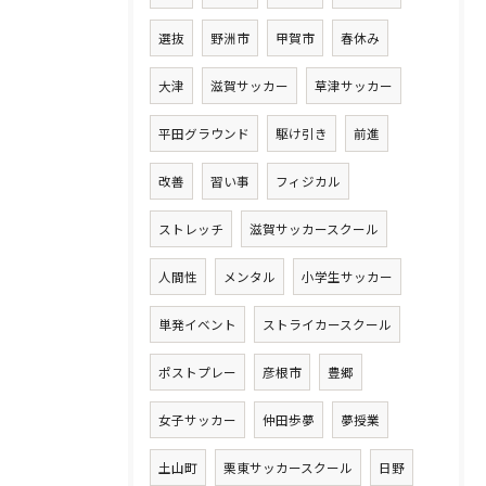
選抜
野洲市
甲賀市
春休み
大津
滋賀サッカー
草津サッカー
平田グラウンド
駆け引き
前進
改善
習い事
フィジカル
ストレッチ
滋賀サッカースクール
人間性
メンタル
小学生サッカー
単発イベント
ストライカースクール
ポストプレー
彦根市
豊郷
女子サッカー
仲田歩夢
夢授業
土山町
栗東サッカースクール
日野