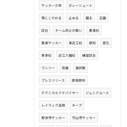
サッカー少年
ボレーシュート
質にこだわる
止める
蹴る
玉園
試合
チーム同士の戦い
栗東校
栗東サッカー
東近江校
原則
変化
草津校
近江八幡校
練習試合
ワンツー
突破
選択肢
プレスリリース
原理原則
テクニカルアドバイザー
ジュニアユース
レイラック滋賀
キープ
野洲市サッカー
守山市サッカー