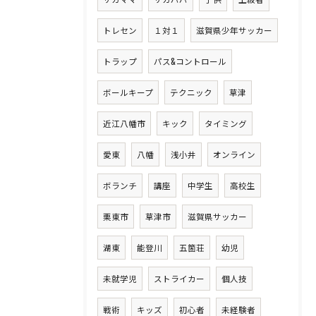
トレセン
１対１
滋賀県少年サッカー
トラップ
パス&コントロール
ボールキープ
テクニック
草津
近江八幡市
キック
タイミング
愛東
八幡
浅小井
オンライン
ボランチ
講座
中学生
高校生
栗東市
草津市
滋賀県サッカー
湖東
能登川
五箇荘
幼児
未就学児
ストライカー
個人技
戦術
キッズ
初心者
未経験者