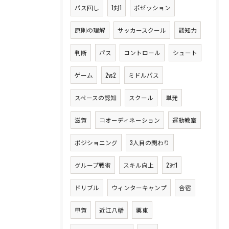
パス回し
1対1
ポゼッション
原則の理解
サッカースクール
認知力
判断
パス
コントロール
シュート
ゲーム
2vs2
ミドルパス
スペースの認知
スクール
単発
滋賀
コオーディネーション
運動教室
ポジショニング
3人目の関わり
グループ戦術
スキル向上
2対1
ドリブル
ウィンターキャンプ
合宿
甲賀
近江八幡
栗東