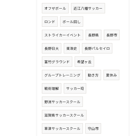
オフザボール
近江八幡サッカー
ロンド
ボール回し
ストライカーイベント
長野県
長野市
長野日大
東浩史
長野パルセイロ
富竹グラウンド
希望ヶ丘
グループトレーニング
動き方
夏休み
戦術理解
サッカーIQ
野洲サッカースクール
滋賀県サッカースクール
草津サッカースクール
守山市