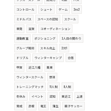
コントロール
シュート
ゲーム
2vs2
ミドルパス
スペースの認知
スクール
単発
滋賀
コオーディネーション
運動教室
ポジショニング
3人目の関わり
グループ戦術
スキル向上
2対1
ドリブル
ウィンターキャンプ
合宿
甲賀
近江八幡
栗東
ウィンタースクール
野洲
トレーニングマッチ
11人制
8人制
冬休み
イベント
認知
東近江
上達
育成
彦根
竜王
蒲生
親子サッカー