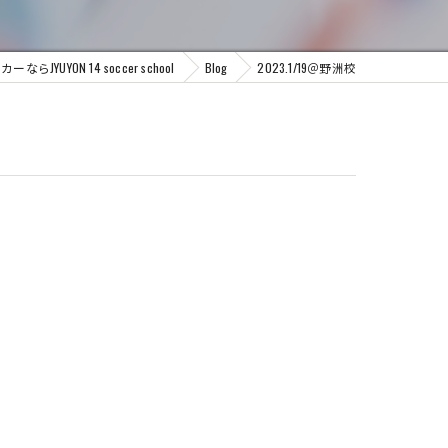
YUYON 14 soccer school
Blog
2023.1/19＠野洲校