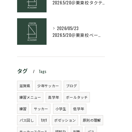
2026.5/20＠栗東校タクティクス・ネクストコース
2026/05/23
2026.5/20＠栗東校ベーシック・スキルコース
タグ
Tags
滋賀県
少年サッカー
ブログ
練習メニュー
高学年
ボールタッチ
練習
サッカー
小学生
低学年
パス回し
1対1
ポゼッション
原則の理解
サッカースクール
認知力
判断
パス