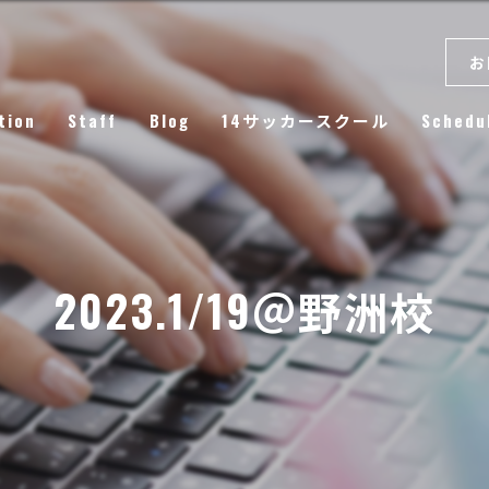
お
tion
Staff
Blog
14サッカースクール
Schedu
Column
2023.1/19＠野洲校