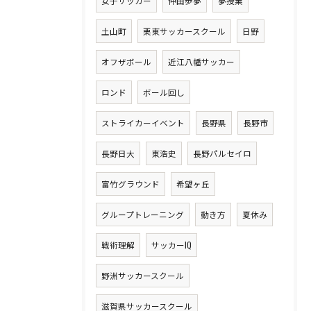
女子サッカー
仲田歩夢
夢授業
土山町
栗東サッカースクール
日野
オフザボール
近江八幡サッカー
ロンド
ボール回し
ストライカーイベント
長野県
長野市
長野日大
東浩史
長野パルセイロ
富竹グラウンド
希望ヶ丘
グループトレーニング
動き方
夏休み
戦術理解
サッカーIQ
野洲サッカースクール
滋賀県サッカースクール