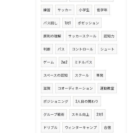
練習
サッカー
小学生
低学年
パス回し
1対1
ポゼッション
原則の理解
サッカースクール
認知力
判断
パス
コントロール
シュート
ゲーム
2vs2
ミドルパス
スペースの認知
スクール
単発
滋賀
コオーディネーション
運動教室
ポジショニング
3人目の関わり
グループ戦術
スキル向上
2対1
ドリブル
ウィンターキャンプ
合宿