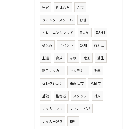
甲賀
近江八幡
栗東
ウィンタースクール
野洲
トレーニングマッチ
11人制
8人制
冬休み
イベント
認知
東近江
上達
育成
彦根
竜王
蒲生
親子サッカー
アカデミー
少年
セレクション
東近江市
八日市
基礎
指導者
スタッフ
対人
サッカーママ
サッカーパパ
サッカー好き
技術