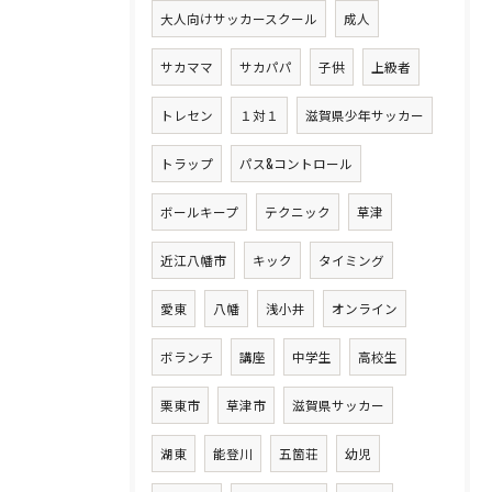
大人向けサッカースクール
成人
サカママ
サカパパ
子供
上級者
トレセン
１対１
滋賀県少年サッカー
トラップ
パス&コントロール
ボールキープ
テクニック
草津
近江八幡市
キック
タイミング
愛東
八幡
浅小井
オンライン
ボランチ
講座
中学生
高校生
栗東市
草津市
滋賀県サッカー
湖東
能登川
五箇荘
幼児