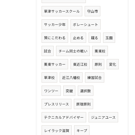
草津サッカースクール
守山市
サッカー少年
ボレーシュート
質にこだわる
止める
蹴る
玉園
試合
チーム同士の戦い
栗東校
栗東サッカー
東近江校
原則
変化
草津校
近江八幡校
練習試合
ワンツー
突破
選択肢
プレスリリース
原理原則
テクニカルアドバイザー
ジュニアユース
レイラック滋賀
キープ