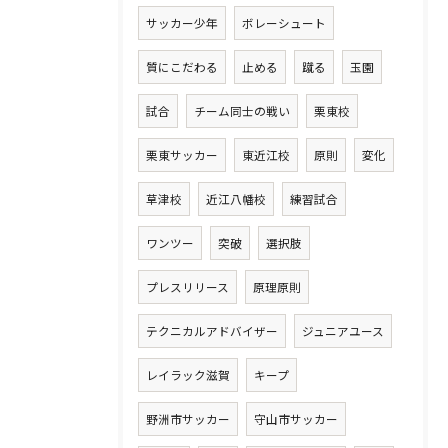
サッカー少年
ボレーシュート
質にこだわる
止める
蹴る
玉園
試合
チーム同士の戦い
栗東校
栗東サッカー
東近江校
原則
変化
草津校
近江八幡校
練習試合
ワンツー
突破
選択肢
プレスリリース
原理原則
テクニカルアドバイザー
ジュニアユース
レイラック滋賀
キープ
野洲市サッカー
守山市サッカー