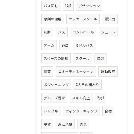
パス回し
1対1
ポゼッション
原則の理解
サッカースクール
認知力
判断
パス
コントロール
シュート
ゲーム
2vs2
ミドルパス
スペースの認知
スクール
単発
滋賀
コオーディネーション
運動教室
ポジショニング
3人目の関わり
グループ戦術
スキル向上
2対1
ドリブル
ウィンターキャンプ
合宿
甲賀
近江八幡
栗東