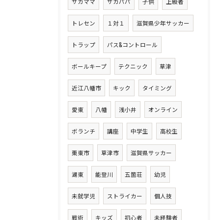
サカママ
サカパパ
子供
上級者
トレセン
１対１
滋賀県少年サッカー
トラップ
パス&コントロール
ボールキープ
テクニック
草津
近江八幡市
キック
タイミング
愛東
八幡
浅小井
オンライン
ボランチ
講座
中学生
高校生
栗東市
草津市
滋賀県サッカー
湖東
能登川
五箇荘
幼児
未就学児
ストライカー
個人技
戦術
キッズ
初心者
未経験者