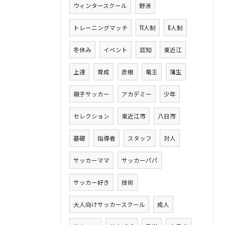
ウィンタースクール
野洲
トレーニングマッチ
11人制
8人制
冬休み
イベント
認知
東近江
上達
育成
彦根
竜王
蒲生
親子サッカー
アカデミー
少年
セレクション
東近江市
八日市
基礎
指導者
スタッフ
対人
サッカーママ
サッカーパパ
サッカー好き
技術
大人向けサッカースクール
成人